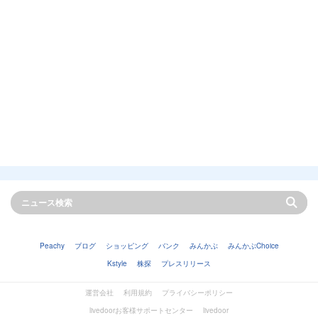
Peachy
ブログ
ショッピング
バンク
みんかぶ
みんかぶChoice
Kstyle
株探
プレスリリース
運営会社
利用規約
プライバシーポリシー
livedoorお客様サポートセンター
livedoor