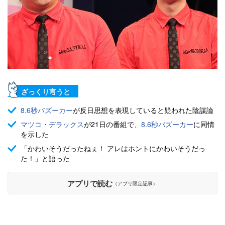
ざっくり言うと
8.6秒バズーカー
が反日思想を表現していると疑われた陰謀論
マツコ・デラックス
が21日の番組で、
8.6秒バズーカー
に同情
を示した
「かわいそうだったねぇ！ アレはホントにかわいそうだっ
た！」と語った
アプリで読む
（アプリ限定記事）