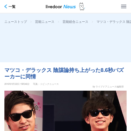
一覧
>
>
>
マツコ・デラックス 陰
ニューストップ
芸能ニュース
芸能総合ニュース
マツコ・デラックス 陰謀論持ち上がった8.6秒バズ
ーカーに同情
2016年9月22日 15時46分
写真：トピックニュース
by ライブドアニュース編集部