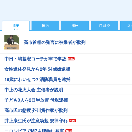
主要
国内
海外
IT 経済
ス
高市首相の発言に被爆者が批判
中日・嶋基宏コーチが車で事故
女性遺体発見から2年 54歳娘逮捕
19歳にわいせつ? 消防職員を逮捕
中止の花火大会 主催者が説明
子ども3人を2日半放置 母親逮捕
高市氏の態度 芥川賞作家が批判
井上康生氏が注意喚起 規律守れ
コロンビアでM7.4 建物に被害