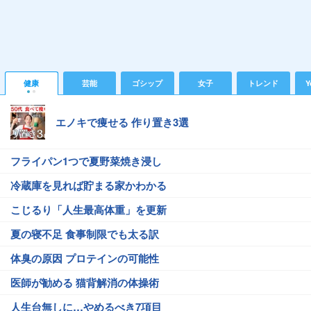
健康
芸能
ゴシップ
女子
トレンド
Y
エノキで痩せる 作り置き3選
フライパン1つで夏野菜焼き浸し
冷蔵庫を見れば貯まる家かわかる
こじるり「人生最高体重」を更新
夏の寝不足 食事制限でも太る訳
体臭の原因 プロテインの可能性
医師が勧める 猫背解消の体操術
人生台無しに…やめるべき7項目