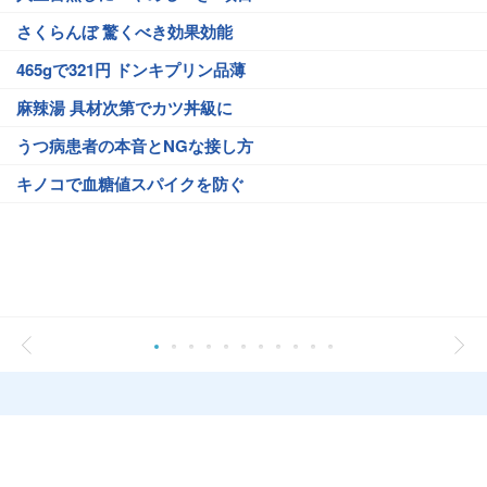
さくらんぼ 驚くべき効果効能
465gで321円 ドンキプリン品薄
麻辣湯 具材次第でカツ丼級に
うつ病患者の本音とNGな接し方
キノコで血糖値スパイクを防ぐ