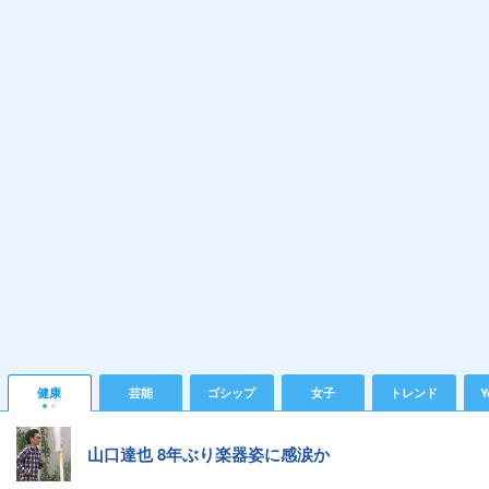
健康
芸能
ゴシップ
女子
トレンド
Y
山口達也 8年ぶり楽器姿に感涙か