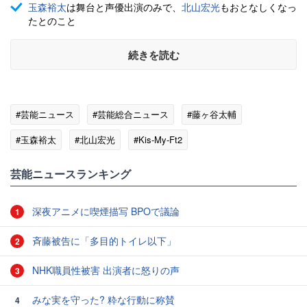
玉森裕太
は舞台と声優出演のみで、
北山宏光
もおとなしくなっ
たとのこと
続きを読む
#芸能ニュース
#芸能総合ニュース
#藤ヶ谷太輔
#玉森裕太
#北山宏光
#Kis-My-Ft2
#SMILE-UP.（旧ジャニーズ）
芸能ニュースランキング
深夜アニメに喫煙描写 BPOで議論
1
斉藤被告に「多目的トイレ以下」
2
NHK職員性被害 出演者に怒りの声
3
みな実を守った? 粋な行動に称賛
4