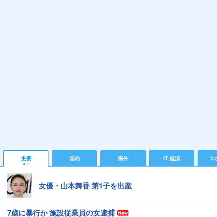
主要
国内
海外
IT 経済
ス
女優・山本舞香 第1子を出産
7歳に暴行か 施設従業員の女逮捕