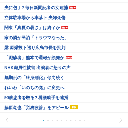
夫に包丁? 毎日新聞記者の女逮捕
立体駐車場から車落下 夫婦死傷
関東「真夏の暑さ」は終了か
家の隣が民泊「トラウマなった」
露 原爆投下巡り広島市長を批判
「泥酔者」熊本で通報が頻発か
NHK職員性被害 出演者に怒りの声
無期刑の「終身刑化」傾向続く
れいわ「いのちの党」に変更へ
90歳患者を殴る? 看護助手を逮捕
藤原竜也「労務改善」をアピール