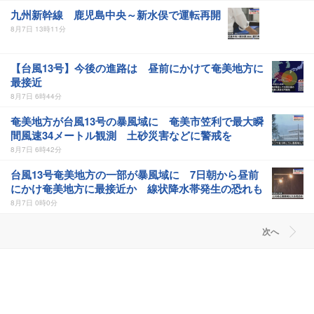
九州新幹線 鹿児島中央～新水俣で運転再開
8月7日 13時11分
【台風13号】今後の進路は 昼前にかけて奄美地方に
最接近
8月7日 6時44分
奄美地方が台風13号の暴風域に 奄美市笠利で最大瞬
間風速34メートル観測 土砂災害などに警戒を
8月7日 6時42分
台風13号奄美地方の一部が暴風域に 7日朝から昼前
にかけ奄美地方に最接近か 線状降水帯発生の恐れも
8月7日 0時0分
次へ