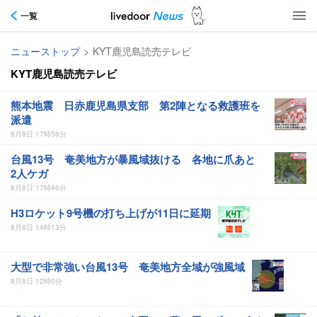
一覧
ニューストップ
>
KYT鹿児島読売テレビ
KYT鹿児島読売テレビ
熊本地震 日赤鹿児島県支部 第2陣となる救護班を
派遣
8月8日 17時56分
台風13号 奄美地方が暴風域抜ける 各地に爪あと
2人ケガ
8月8日 17時46分
H3ロケット9号機の打ち上げが11日に延期
8月8日 14時13分
大型で非常強い台風13号 奄美地方全域が強風域
8月8日 12時0分