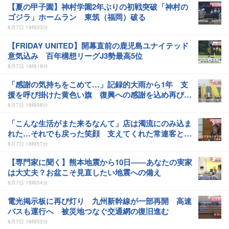
【夏の甲子園】神村学園2年ぶりの初戦突破「神村の
ゴジラ」ホームラン 東筑（福岡）破る
8月7日 19時23分
【FRIDAY UNITED】開幕直前の鹿児島ユナイテッド
意気込み 百年構想リーグJ3勢最高5位
8月7日 19時19分
「感謝の気持ちをこめて…」記録的大雨から1年 支
援を呼び掛けた黄色い旗 復興への感謝を込め再び翻
る
8月7日 18時58分
「こんな生活がまた来るなんて」店は濁流にのみ込ま
れた…それでも戻った笑顔 支えてくれた常連客と迎
えた1年
8月7日 18時57分
【専門家に聞く】熊本地震から10日――あなたの実家
は大丈夫？お盆こそ見直したい地震への備え
8月7日 18時54分
電光掲示板に再び灯り 九州新幹線が一部再開 高速
バスも運行へ 被災地つなぐ交通網の復旧進む
8月7日 18時53分