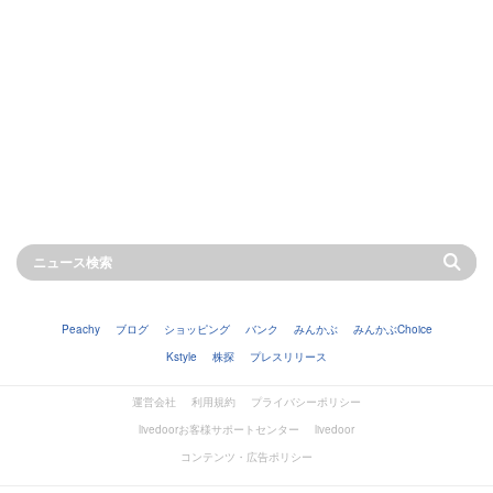
Peachy
ブログ
ショッピング
バンク
みんかぶ
みんかぶChoice
Kstyle
株探
プレスリリース
運営会社
利用規約
プライバシーポリシー
livedoorお客様サポートセンター
livedoor
コンテンツ・広告ポリシー