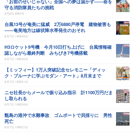
「お前のせいじゃない」全国への夢は届かず――命を
守る消防隊員たちの挑戦
8月8日 8時0分
台風13号が奄美に猛威 2万6880戸停電 建物被害も
――奄美地方は線状降水帯発生のおそれ
8月7日 19時45分
H3ロケット9号機 今月10日打ち上げに 台風情報確
認しながら最終判断 みちびき7号機搭載
8月7日 19時32分
【ミッフィー】1万人突破記念セレモニー「ディッ
ク・ブルーナに学ぶモダン・アート」8月末まで
8月7日 19時31分
ニセ社長からメールで振り込み指示 計1100万円だま
し取られる
8月7日 19時29分
甑島の港沖で水難事故 ゴムボートで貝採りに 男性
死亡
8月7日 19時27分