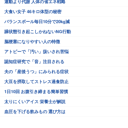
運動より代謝 人体の省エネ戦略
大食い女子 46キロ体型の秘密
バランスボール毎日10分で20kg減
躁状態引き起こしかねないNG行動
脳梗塞になりやすい人の特徴
アトピーで「汚い」扱いされ苦悩
認知症研究で「音」注目される
夫の「産後うつ」にみられる症状
大豆を摂取してストレス過食防止
1日10回 お腹引き締まる簡単習慣
太りにくいアイス 栄養士が解説
血圧を下げる飲みもの 選び方は