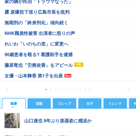
家の隣が民泊「トラウマなった」
露 原爆投下巡り広島市長を批判
無期刑の「終身刑化」傾向続く
NHK職員性被害 出演者に怒りの声
れいわ「いのちの党」に変更へ
90歳患者を殴る? 看護助手を逮捕
藤原竜也「労務改善」をアピール
女優・山本舞香 第1子を出産
健康
芸能
ゴシップ
女子
トレンド
Y
山口達也 8年ぶり楽器姿に感涙か