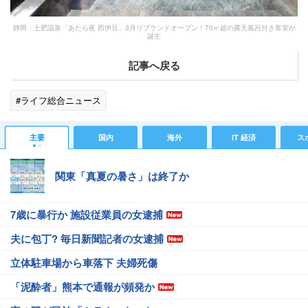
静岡・土肥温泉「あたら夜 西伊豆」3月リブランドオープン！70㎡超の露天風呂付き客室が
誕生
記事へ戻る
#ライフ総合ニュース
主要
国内
海外
IT 経済
ス
関東「真夏の暑さ」は終了か
7歳に暴行か 施設従業員の女逮捕
夫に包丁? 毎日新聞記者の女逮捕
立体駐車場から車落下 夫婦死傷
「泥酔者」熊本で通報が頻発か