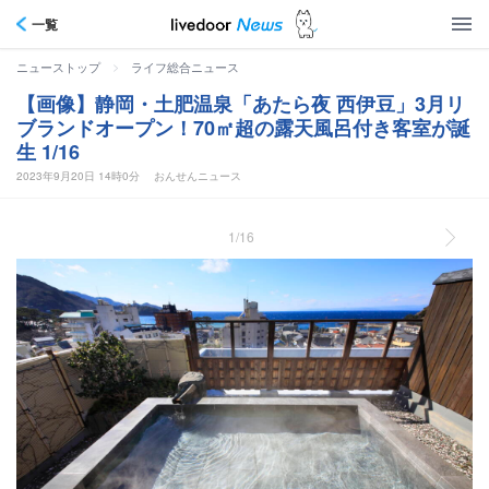
一覧
>
ニューストップ
ライフ総合ニュース
【画像】静岡・土肥温泉「あたら夜 西伊豆」3月リ
ブランドオープン！70㎡超の露天風呂付き客室が誕
生 1/16
2023年9月20日 14時0分
おんせんニュース
1/16