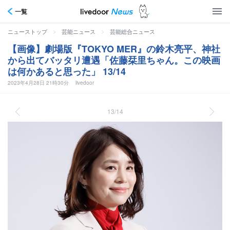
一覧
>
>
ニューストップ
芸能ニュース
芸能総合ニュース
【画像】劇場版『TOKYO MER』の鈴木亮平、神社
から出てバッタリ遭遇「佐藤栞里ちゃん。この映画
は何かあると思った」 13/14
2023年4月28日 21時30分
livedoor
13/14