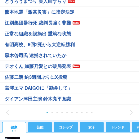
どうろうまつり 美人画ずらり
熊本地震「激甚災害」に指定決定
江別集団暴行死 裁判長強く非難
正常な組織を誤摘出 重篤な状態
有明高校、9回2死から大逆転勝利
黒木啓司氏 逮捕されていたか
テオくん 加藤乃愛との破局発表
佐藤二朗 約3週間ぶりにX投稿
宮澤エマ DAIGOに「勘弁して」
ダイアン津田主演 鈴木亮平意識
健康
芸能
ゴシップ
女子
トレンド
Y