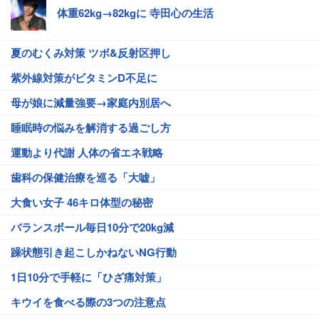
体重62kg→82kgに 寺田心の生活
夏のむくみ対策 ツボ&反射区押し
紫外線対策がビタミンD不足に
母が娘に減量強要→家庭内別居へ
睡眠時の悩みを解消する過ごし方
運動より代謝 人体の省エネ戦略
歯科の保健治療を巡る「大嘘」
大食い女子 46キロ体型の秘密
バランスボール毎日10分で20kg減
躁状態引き起こしかねないNG行動
1日10分で手軽に「ひざ痛対策」
キウイを食べる際の3つの注意点