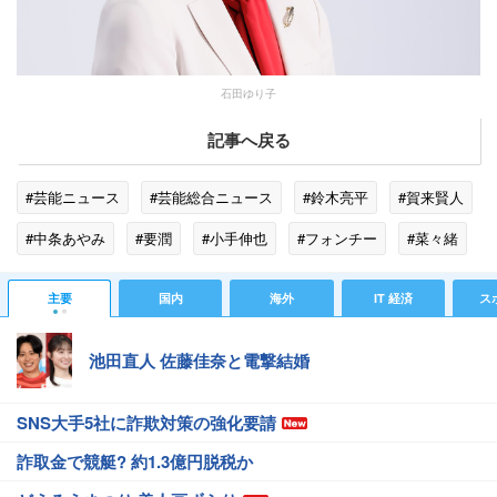
石田ゆり子
記事へ戻る
#芸能ニュース
#芸能総合ニュース
#鈴木亮平
#賀来賢人
#中条あやみ
#要潤
#小手伸也
#フォンチー
#菜々緒
#仲里依紗
#石田ゆり子
主要
国内
海外
IT 経済
ス
池田直人 佐藤佳奈と電撃結婚
SNS大手5社に詐欺対策の強化要請
詐取金で競艇? 約1.3億円脱税か