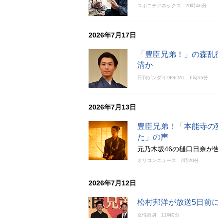
スポニチアネックス
20時46分
2026年7月17日
「豊臣兄弟！」の森乱
溝か
日刊ゲンダイDIGITAL
6時55分
2026年7月13日
豊臣兄弟！「本能寺の
た」の声
元乃木坂46の樋口日奈が
オリコンニュース
7時20分
2026年7月12日
松村邦洋が放送5日前
女性自身
11時0分