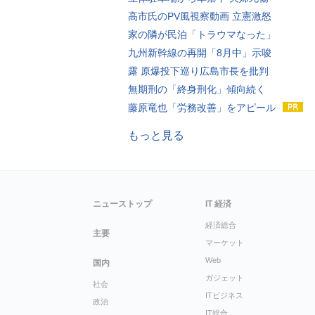
高市氏のPV風視察動画 立憲激怒
家の隣が民泊「トラウマなった」
九州新幹線の再開「8月中」示唆
露 原爆投下巡り広島市長を批判
無期刑の「終身刑化」傾向続く
藤原竜也「労務改善」をアピール
もっと見る
ニューストップ
IT 経済
経済総合
主要
マーケット
Web
国内
ガジェット
社会
ITビジネス
政治
IT総合