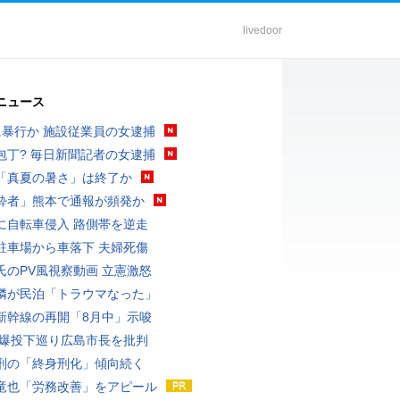
livedoor
ニュース
に暴行か 施設従業員の女逮捕
包丁? 毎日新聞記者の女逮捕
「真夏の暑さ」は終了か
酔者」熊本で通報が頻発か
に自転車侵入 路側帯を逆走
駐車場から車落下 夫婦死傷
氏のPV風視察動画 立憲激怒
隣が民泊「トラウマなった」
新幹線の再開「8月中」示唆
原爆投下巡り広島市長を批判
刑の「終身刑化」傾向続く
竜也「労務改善」をアピール