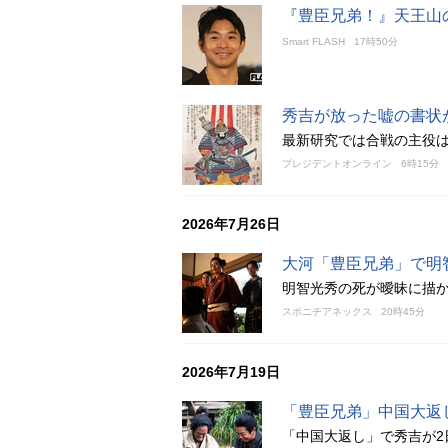
『豊臣兄弟！』天王山
Smart FLASH
17時50分
秀吉が放った嘘の書状
最新研究では合戦の主役は
プレジデントオンライン
6時15分
2026年7月26日
大河「豊臣兄弟」で明
明智光秀の死が曖昧に描か
スポニチアネックス
20時45分
2026年7月19日
「豊臣兄弟」中国大返
「中国大返し」で秀吉が2