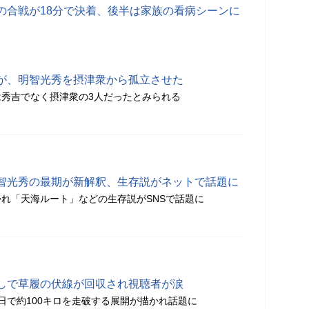
の合戦が18分で決着、後半は家族の看病シーンに
が、明智光秀を摂津衆から孤立させた
秀吉でなく摂津衆の3人だったとみられる
智光秀の最期が新解釈、生存説がネットで話題に
れ「天海ルート」などの生存説がSNSで話題に
しで草履の伏線が回収され視聴者が涙
日で約100キロを走破する展開が描かれ話題に