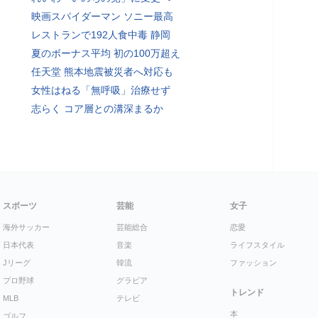
映画スパイダーマン ソニー最高
レストランで192人食中毒 静岡
夏のボーナス平均 初の100万超え
任天堂 熊本地震被災者へ対応も
女性はねる「無呼吸」治療せず
志らく コア層との溝深まるか
スポーツ
芸能
女子
海外サッカー
芸能総合
恋愛
日本代表
音楽
ライフスタイル
Jリーグ
韓流
ファッション
プロ野球
グラビア
トレンド
MLB
テレビ
本
ゴルフ