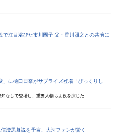
役で注目浴びた市川團子 父・香川照之との共演に
変」に樋口日奈がサプライズ登場「びっくりし
告知なしで登場し、重要人物ちよ役を演じた
に信澄黒幕説を予言、大河ファンが驚く