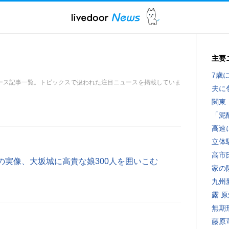
主要
7歳
ース記事一覧。トピックスで扱われた注目ニュースを掲載していま
夫に
関東
「泥
高速
立体
高市
の実像、大坂城に高貴な娘300人を囲いこむ
家の
九州
露 
無期
藤原