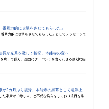
一番暴力的に攻撃をさせてもらった」
一番暴力的に攻撃をさせてもらった」としてメッセージで
信長が光秀を激しく折檻、本能寺の変へ
秀を廊下で蹴り、顔面にグーパンチを食らわせる激烈な描
康が2カ月ぶり復帰、本能寺の黒幕として急浮上
場した家康が「毒じゃ」と不穏な発言をしており注目を集