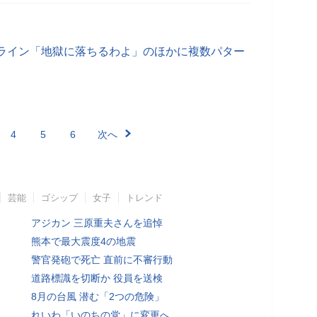
ライン「地獄に落ちるわよ」のほかに複数パター
4
5
6
次へ
芸能
ゴシップ
女子
トレンド
アジカン 三原重夫さんを追悼
熊本で最大震度4の地震
警官発砲で死亡 直前に不審行動
道路標識を切断か 役員を送検
8月の台風 潜む「2つの危険」
れいわ「いのちの党」に変更へ