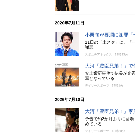
2026年7月11日
小栗旬が要潤に謝罪「
11日の「土スタ」に、「
謝罪
スポニチアネックス
18時35分
大河「豊臣兄弟！」で
安土饗応事件で信長が光
写となっている
デイリースポーツ
17時1分
2026年7月10日
大河「豊臣兄弟！」家
予告で約2か月ぶりに登
めている
デイリースポーツ
18時38分