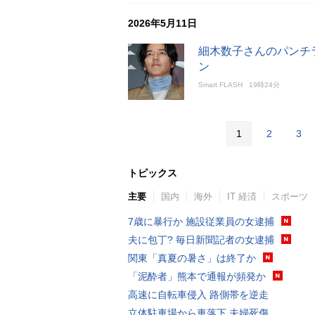
2026年5月11日
細木数子さんのパンチ
ン
Smart FLASH
19時24分
1
2
3
トピックス
主要
国内
海外
IT 経済
スポーツ
7歳に暴行か 施設従業員の女逮捕
夫に包丁? 毎日新聞記者の女逮捕
関東「真夏の暑さ」は終了か
「泥酔者」熊本で通報が頻発か
高速に自転車侵入 路側帯を逆走
立体駐車場から車落下 夫婦死傷