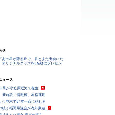
らせ
『あの星が降る丘で、君とまた出会いた
』オリジナルグッズを3名様にプレゼン
ニュース
16号が小笠原近海で発生
K、新施設「情報棟」本格運用
ョウ並木で54本一斉に枯れる
の続く福岡県議会が海外豪遊
割り込んだ男女 青ざめ逃亡