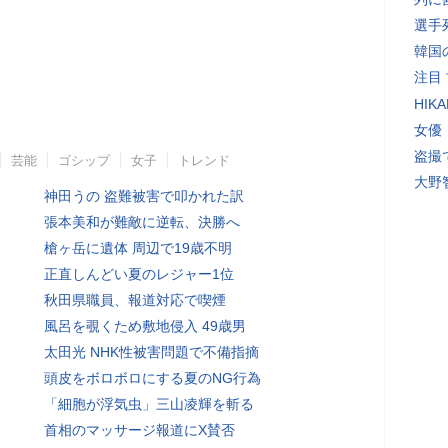
選手
韓国
注目
HI
女優
盗撮
芸能
ゴシップ
女子
トレンド
大野
神田うの 盗難被害で叩かれた訳
張本美和が難敵に逆転、決勝へ
槍ヶ岳に遺体 周辺で19歳不明
正直しんどい夏のレジャー1位
秋田県職員、報道対応で喫煙
風呂を覗くため敷地侵入 49歳男
太田光 NHK性被害問題で不備指摘
頭皮をボロボロにする夏のNG行為
「細胞が浮気虫」三山凌輝を斬る
首相のマッサージ報道にX賛否