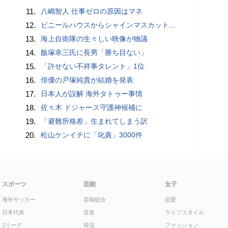
11.
八嶋智人 仕事ゼロの原因はマネ
12.
ビニールハウスからシャインマスカット約200房を盗んだ疑い ネットで販売か 無職の男（42）逮捕 岡山県警
13.
海上自衛隊の生々しい映像が物議
14.
飯塚幸三氏に長男「勝ち目ない」
15.
「許せない不祥事タレント」1位
16.
俳優の戸塚純貴が結婚を発表
17.
日本人が誤解 海外タトゥー事情
18.
佐々木 ドジャース守護神候補に
19.
「避難所格差」生まれてしまう訳
20.
松山ケンイチに「叱責」3000件
スポーツ
芸能
女子
海外サッカー
芸能総合
恋愛
日本代表
音楽
ライフスタイル
Jリーグ
韓流
ファッション