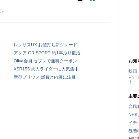
た。
レクサスUX お値打ち新グレード
アクア GR SPORT 約1年ぶり復活
Olive会員 セブンで無料クーポン
お知
XSR155 大人ライダーに人気集中
映画
い。
新型プリウス 燃費と内装に注目
ト！
主要
台風
NH
イチ
醜態
列に