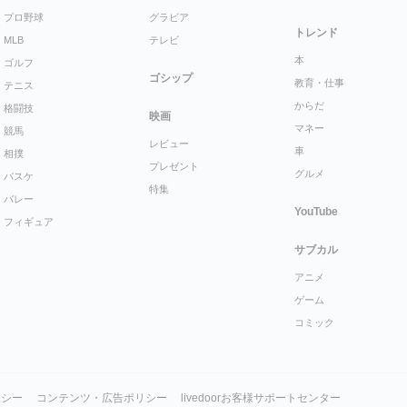
プロ野球
グラビア
トレンド
MLB
テレビ
本
ゴルフ
ゴシップ
教育・仕事
テニス
からだ
格闘技
映画
マネー
競馬
レビュー
車
相撲
プレゼント
グルメ
バスケ
特集
バレー
YouTube
フィギュア
サブカル
アニメ
ゲーム
コミック
リシー
コンテンツ・広告ポリシー
livedoorお客様サポートセンター