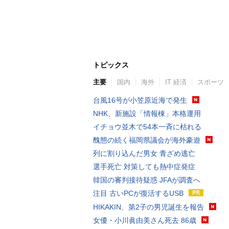
トピックス
主要
国内
海外
IT 経済
スポーツ
台風16号が小笠原近海で発生
NHK、新施設「情報棟」本格運用
イチョウ並木で54本一斉に枯れる
醜態の続く福岡県議会が海外豪遊
列に割り込んだ男女 青ざめ逃亡
選手死亡 対策しても熱中症発症
韓国の審判接待疑惑 JFAが調査へ
注目 古いPCが復活するUSB
HIKAKIN、第2子の男児誕生を報告
女優・小川眞由美さん死去 86歳