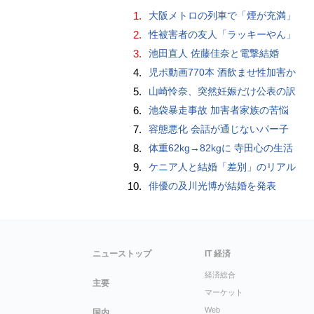
1.
大阪メトロの列車で「煙が充満」
2.
性被害者の友人「ラッキーやん」
3.
池田直人 佐藤佳奈と電撃結婚
4.
児ポ動画770本 酒飲ませ性加害か
5.
山崎怜奈、突然妊娠だけ公表の訳
6.
池袋暴走事故 加害者家族の苦悩
7.
容態悪化 会話が通じないパー子
8.
体重62kg→82kgに 寺田心の生活
9.
ケニア人と結婚「差別」のリアル
10.
俳優の及川光博が結婚を発表
ニューストップ
IT 経済
経済総合
主要
マーケット
Web
国内