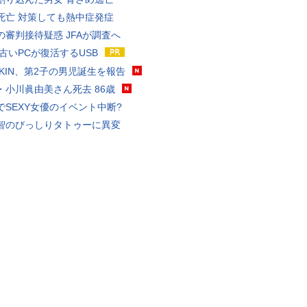
死亡 対策しても熱中症発症
の審判接待疑惑 JFAが調査へ
 古いPCが復活するUSB
KAKIN、第2子の男児誕生を報告
・小川眞由美さん死去 86歳
でSEXY女優のイベント中断?
智のびっしりタトゥーに異変