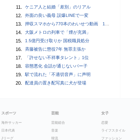
11.
ケニア人と結婚「差別」のリアル
12.
外面の良い義母 誤爆LINEで一変
13.
押収スマホから770本のわいせつ動画 15歳少女に酒と薬飲ませ性的暴行か 54歳男を再逮捕 「薬もありますよ」とSNSで誘い出し
14.
大阪メトロの列車で「煙が充満」
15.
1.5億円受け取りか 国税職員処分
16.
斉藤被告に懲役7年 無罪主張か
17.
「許せない不祥事タレント」1位
18.
容態悪化 会話が通じないパー子
19.
駅で流れた「不適切音声」に声明
20.
配達員の置き配写真に犬が登場
スポーツ
芸能
女子
海外サッカー
芸能総合
恋愛
日本代表
音楽
ライフスタイル
Jリーグ
韓流
ファッション