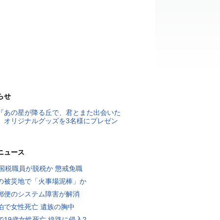
らせ
『あの星が降る丘で、君とまた出会いた
』オリジナルグッズを3名様にプレゼン
ニュース
歳国税職員が脱税か 懲戒免職
の被災地で「火事場泥棒」か
郵便のシステム障害が解消
泊で女性死亡 遺族の胸中
で19歳女性死亡 線路に侵入?