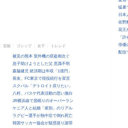
猛暑
日本
佐野
花王
「許
俳優
芸能
ゴシップ
女子
トレンド
配信
被災の熊本 室外機の窃盗相次ぐ
息子助けようとした父 意識不明
森脇健児 絶頂期は年収「1億円」
長友、FC東京で現役続行を宣言
スクバル「デトロイト戻りたい」
八村、バスケ代表活動の思い激白
JR横浜線で居眠りのオーバーラン
ケニア人と結婚「差別」のリアル
ラグビー選手が熱中症で倒れ死亡
韓国サッカー協会が疑惑巡り謝罪