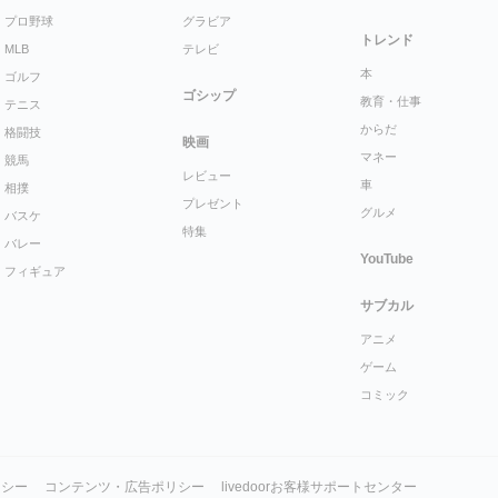
プロ野球
グラビア
トレンド
MLB
テレビ
本
ゴルフ
ゴシップ
教育・仕事
テニス
からだ
格闘技
映画
マネー
競馬
レビュー
車
相撲
プレゼント
グルメ
バスケ
特集
バレー
YouTube
フィギュア
サブカル
アニメ
ゲーム
コミック
リシー
コンテンツ・広告ポリシー
livedoorお客様サポートセンター