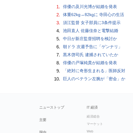
1.
俳優の及川光博が結婚を発表
2.
体重62kg→82kgに 寺田心の生活
3.
須江監督 女子部員に3条件提示
4.
池田直人 佐藤佳奈と電撃結婚
5.
中日が新庄監督招聘を検討か
6.
朝ドラ 次週予告に「ゲンナリ」
7.
黒木啓司氏 逮捕されていたか
8.
俳優の戸塚純貴が結婚を発表
9.
「絶対に奇形生まれる」医師反対
10.
巨人のベテラン左腕が「密会」か
ニューストップ
IT 経済
経済総合
主要
マーケット
Web
国内