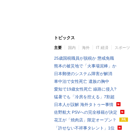
トピックス
主要
国内
海外
IT 経済
スポーツ
25歳国税職員が脱税か 懲戒免職
熊本の被災地で「火事場泥棒」か
日本郵便のシステム障害が解消
車中泊で女性死亡 遺族の胸中
愛知で19歳女性死亡 線路に侵入?
猛暑でも「冷房を控える」7割超
日本人が誤解 海外タトゥー事情
佐野航大 PSVへの完全移籍が決定
花王が「焼肉店」限定オープン？
「許せない不祥事タレント」1位