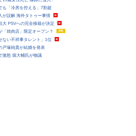
でも「冷房を控える」7割超
人が誤解 海外タトゥー事情
航大 PSVへの完全移籍が決定
が「焼肉店」限定オープン？
せない不祥事タレント」1位
の戸塚純貴が結婚を発表
で激怒 堀大輔氏が物議