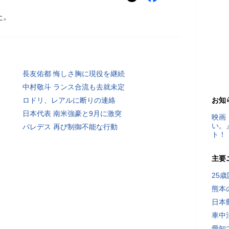
た。
長友佑都 悔しさ胸に現役を継続
中村敬斗 ランス合流も去就未定
ロドリ、レアルに断りの連絡
お知
日本代表 南米強豪と9月に激突
映画
い。
パレデス 再び制御不能な行動
ト！
主要
25
熊本
日本
車中
愛知