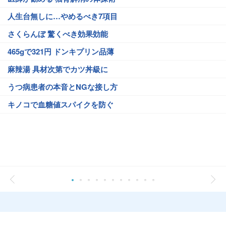
人生台無しに…やめるべき7項目
さくらんぼ 驚くべき効果効能
465gで321円 ドンキプリン品薄
麻辣湯 具材次第でカツ丼級に
うつ病患者の本音とNGな接し方
キノコで血糖値スパイクを防ぐ