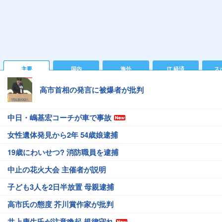
主要
国内
海外
IT 経済
ス
高市首相の発言に被爆者が批判
中日・嶋基宏コーチが車で事故
女性遺体発見から2年 54歳娘逮捕
19歳にわいせつ? 消防職員を逮捕
中止の花火大会 主催者が説明
子ども3人を2日半放置 母親逮捕
高市氏の態度 芥川賞作家が批判
井上康生氏が注意喚起 規律守れ