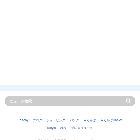
Peachy
ブログ
ショッピング
バンク
みんかぶ
みんかぶChoice
Kstyle
株探
プレスリリース