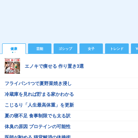
健康
芸能
ゴシップ
女子
トレンド
Y
エノキで痩せる 作り置き3選
フライパン1つで夏野菜焼き浸し
冷蔵庫を見れば貯まる家かわかる
こじるり「人生最高体重」を更新
夏の寝不足 食事制限でも太る訳
体臭の原因 プロテインの可能性
医師が勧める 猫背解消の体操術