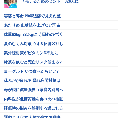
「モテるためのヒント」326人に
容姿と寿命 28年追跡で見えた差
あたりめ 血糖値を上げない理由
体重62kg→82kgに 寺田心の生活
夏のむくみ対策 ツボ&反射区押し
紫外線対策がビタミンD不足に
緑茶を飲むと死亡リスク低まる?
ヨーグルト いつ食べたらいい?
休みだが疲れる 隠れ疲労対策は
母が娘に減量強要→家庭内別居へ
内科医が低糖質麺を食べ比べ検証
睡眠時の悩みを解消する過ごし方
運動より代謝 人体の省エネ戦略