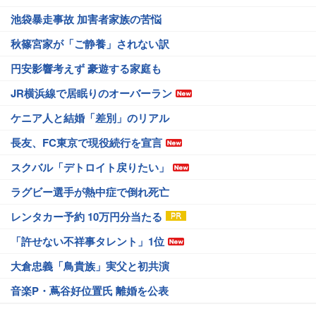
池袋暴走事故 加害者家族の苦悩
秋篠宮家が「ご静養」されない訳
円安影響考えず 豪遊する家庭も
JR横浜線で居眠りのオーバーラン
ケニア人と結婚「差別」のリアル
長友、FC東京で現役続行を宣言
スクバル「デトロイト戻りたい」
ラグビー選手が熱中症で倒れ死亡
レンタカー予約 10万円分当たる
「許せない不祥事タレント」1位
大倉忠義「鳥貴族」実父と初共演
音楽P・蔦谷好位置氏 離婚を公表