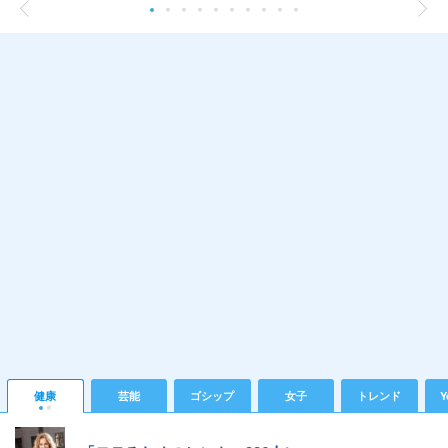
健康
芸能
ゴシップ
女子
トレンド
Y