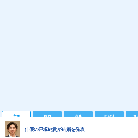
主要
国内
海外
IT 経済
ス
俳優の戸塚純貴が結婚を発表