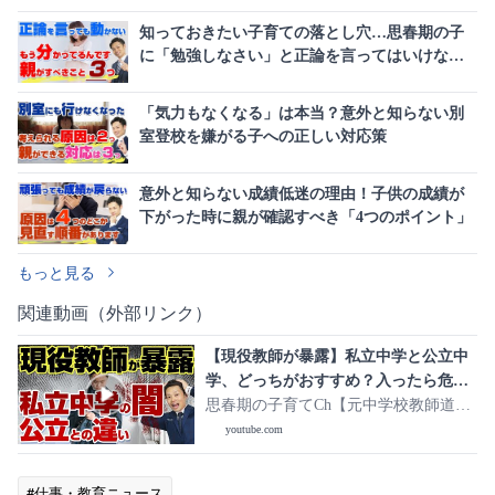
知っておきたい子育ての落とし穴…思春期の子
に「勉強しなさい」と正論を言ってはいけない
理由
「気力もなくなる」は本当？意外と知らない別
室登校を嫌がる子への正しい対応策
意外と知らない成績低迷の理由！子供の成績が
下がった時に親が確認すべき「4つのポイント」
もっと見る
関連動画（外部リンク）
【現役教師が暴露】私立中学と公立中
学、どっちがおすすめ？入ったら危険
な子どもがいるので注意
思春期の子育てCh【元中学校教師道山
ケイ】
youtube.com
#仕事・教育ニュース