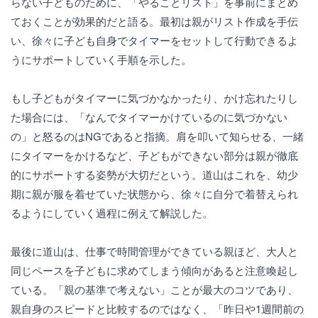
らない子どものために、「やることリスト」を事前にまとめ
ておくことが効果的だと語る。最初は親がリスト作成を手伝
い、徐々に子ども自身でタイマーをセットして行動できるよ
うにサポートしていく手順を示した。
もし子どもがタイマーに気づかなかったり、かけ忘れたりし
た場合には、「なんでタイマーかけているのに気づかない
の」と怒るのはNGであると指摘。肩を叩いて知らせる、一緒
にタイマーをかけるなど、子どもができない部分は親が徹底
的にサポートする姿勢が大切だという。道山はこれを、幼少
期に親が服を着せていた状態から、徐々に自分で着替えられ
るようにしていく過程に例えて解説した。
最後に道山は、仕事で時間管理ができている親ほど、大人と
同じペースを子どもに求めてしまう傾向があると注意喚起し
ている。「親の基準で考えない」ことが最大のコツであり、
親自身のスピードと比較するのではなく、「昨日や1週間前の