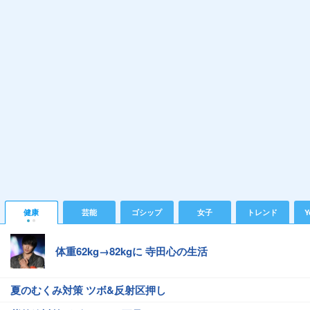
健康
芸能
ゴシップ
女子
トレンド
Y
体重62kg→82kgに 寺田心の生活
夏のむくみ対策 ツボ&反射区押し