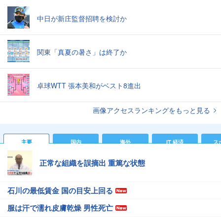
中日が新庄監督招聘を検討か
関東「真夏の暑さ」は終了か
卓球WTT 張本美和がベスト8進出
画像アクセスランキングをもっと見る
主要
国内
海外
IT 経済
ス
正常な組織を誤摘出 重篤な状態
石川の最低賃金 国の目安上回る
服は汗で濡れ皮膚乾燥 男性死亡