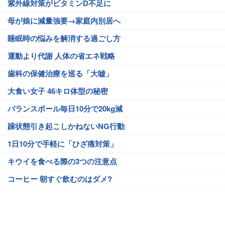
紫外線対策がビタミンD不足に
母が娘に減量強要→家庭内別居へ
睡眠時の悩みを解消する過ごし方
運動より代謝 人体の省エネ戦略
歯科の保健治療を巡る「大嘘」
大食い女子 46キロ体型の秘密
バランスボール毎日10分で20kg減
躁状態引き起こしかねないNG行動
1日10分で手軽に「ひざ痛対策」
キウイを食べる際の3つの注意点
コーヒー 朝すぐ飲むのはダメ?