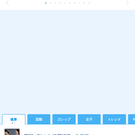
健康
芸能
ゴシップ
女子
トレンド
Y