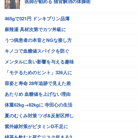
医師が勧める 猫背解消の体操術
465gで321円 ドンキプリン品薄
麻辣湯 具材次第でカツ丼級に
うつ病患者の本音とNGな接し方
キノコで血糖値スパイクを防ぐ
メンタルに良い影響を与える趣味
「モテるためのヒント」326人に
容姿と寿命 28年追跡で見えた差
あたりめ 血糖値を上げない理由
体重62kg→82kgに 寺田心の生活
夏のむくみ対策 ツボ&反射区押し
紫外線対策がビタミンD不足に
緑茶を飲むと死亡リスク低まる?