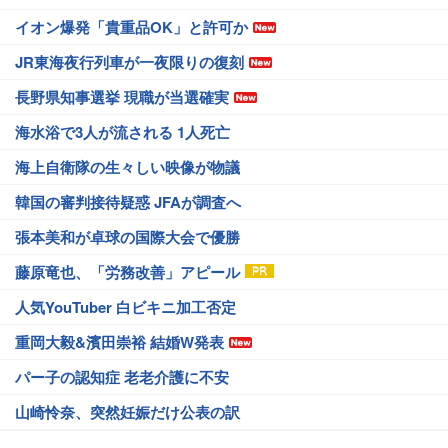
イオン爆発「貴重品OK」と許可か
JR東海夜行列車が一夜限りの復刻
長野県知事選挙 現職が当選確実
海水浴で3人が流される 1人死亡
海上自衛隊の生々しい映像が物議
韓国の審判接待疑惑 JFAが調査へ
張本美和が卓球の国際大会で優勝
藤原竜也、「労務改善」アピール
人気YouTuber 白ビキニ加工否定
重岡大毅&濱田崇裕 結婚W発表
パー子の認知症 老老介護に不安
山崎怜奈、突然妊娠だけ公表の訳