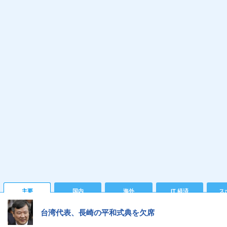
主要
国内
海外
IT 経済
ス
台湾代表、長崎の平和式典を欠席