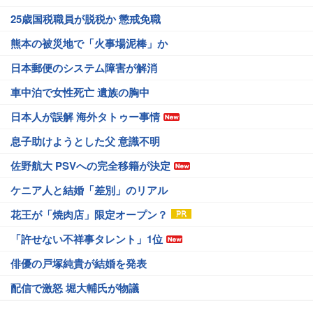
25歳国税職員が脱税か 懲戒免職
熊本の被災地で「火事場泥棒」か
日本郵便のシステム障害が解消
車中泊で女性死亡 遺族の胸中
日本人が誤解 海外タトゥー事情
息子助けようとした父 意識不明
佐野航大 PSVへの完全移籍が決定
ケニア人と結婚「差別」のリアル
花王が「焼肉店」限定オープン？
「許せない不祥事タレント」1位
俳優の戸塚純貴が結婚を発表
配信で激怒 堀大輔氏が物議