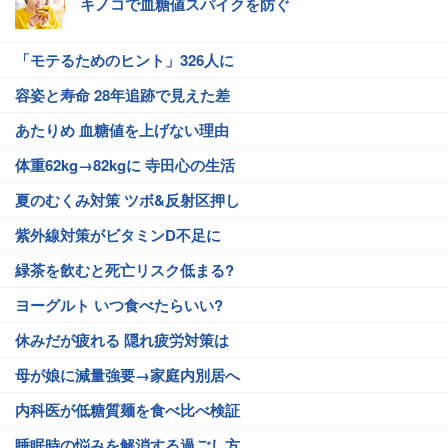
キノコで血糖値スパイクを防ぐ
「モテるためのヒント」326人に
容姿と寿命 28年追跡で見えた差
あたりめ 血糖値を上げない理由
体重62kg→82kgに 寺田心の生活
夏のむくみ対策 ツボ&反射区押し
紫外線対策がビタミンD不足に
緑茶を飲むと死亡リスク低まる?
ヨーグルト いつ食べたらいい?
休みだが疲れる 隠れ疲労対策は
母が娘に減量強要→家庭内別居へ
内科医が低糖質麺を食べ比べ検証
睡眠時の悩みを解消する過ごし方