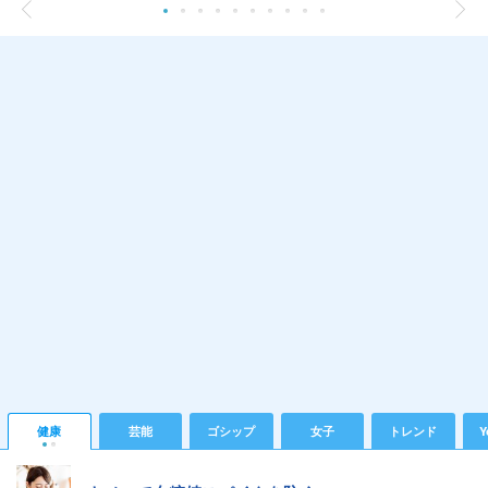
健康
芸能
ゴシップ
女子
トレンド
Y