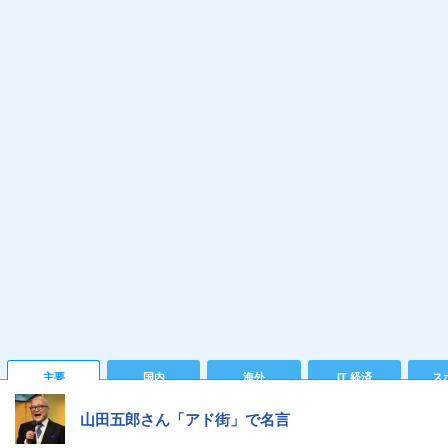
主要
国内
海外
IT 経済
ス
山田五郎さん「アド街」で名言