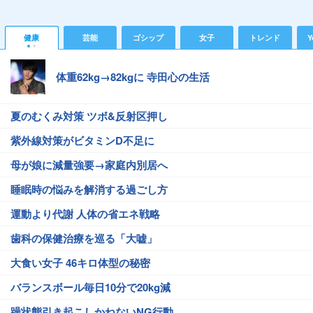
健康
芸能
ゴシップ
女子
トレンド
Y
体重62kg→82kgに 寺田心の生活
夏のむくみ対策 ツボ&反射区押し
紫外線対策がビタミンD不足に
母が娘に減量強要→家庭内別居へ
睡眠時の悩みを解消する過ごし方
運動より代謝 人体の省エネ戦略
歯科の保健治療を巡る「大嘘」
大食い女子 46キロ体型の秘密
バランスボール毎日10分で20kg減
躁状態引き起こしかねないNG行動