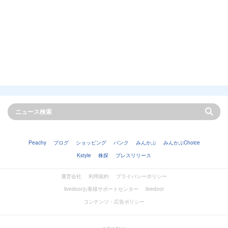
Peachy
ブログ
ショッピング
バンク
みんかぶ
みんかぶChoice
Kstyle
株探
プレスリリース
運営会社
利用規約
プライバシーポリシー
livedoorお客様サポートセンター
livedoor
コンテンツ・広告ポリシー