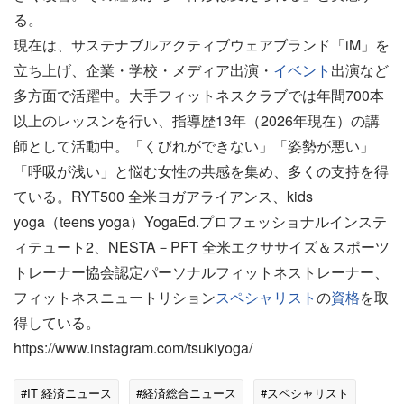
る。
現在は、サステナブルアクティブウェアブランド「iM」を
立ち上げ、企業・学校・メディア出演・
イベント
出演など
多方面で活躍中。大手フィットネスクラブでは年間700本
以上のレッスンを行い、指導歴13年（2026年現在）の講
師として活動中。「くびれができない」「姿勢が悪い」
「呼吸が浅い」と悩む女性の共感を集め、多くの支持を得
ている。RYT500 全米ヨガアライアンス、kids
yoga（teens yoga）YogaEd.プロフェッショナルインステ
ィテュート2、NESTA－PFT 全米エクササイズ＆スポーツ
トレーナー協会認定パーソナルフィットネストレーナー、
フィットネスニュートリション
スペシャリスト
の
資格
を取
得している。
https://www.instagram.com/tsukiyoga/
#IT 経済ニュース
#経済総合ニュース
#スペシャリスト