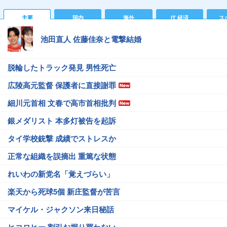
主要
国内
海外
IT 経済
ス
池田直人 佐藤佳奈と電撃結婚
脱輪したトラック発見 男性死亡
広陵高元監督 保護者に直接謝罪
細川元首相 文春で高市首相批判
銀メダリスト 本多灯被告を起訴
タイ学校銃撃 成績でストレスか
正常な組織を誤摘出 重篤な状態
れいわの新党名「覚えづらい」
楽天から死球5個 新庄監督が苦言
マイケル・ジャクソン来日秘話