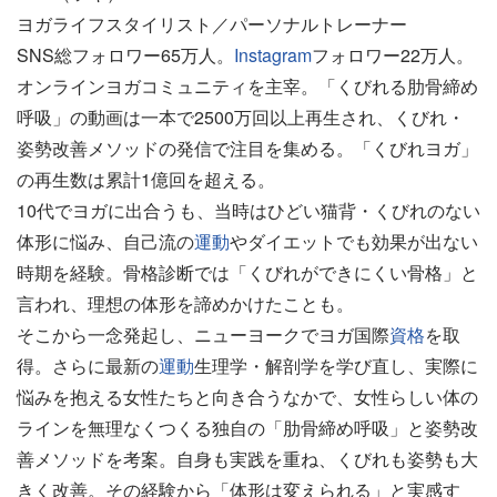
ヨガライフスタイリスト／パーソナルトレーナー
SNS総フォロワー65万人。
Instagram
フォロワー22万人。
オンラインヨガコミュニティを主宰。「くびれる肋骨締め
呼吸」の動画は一本で2500万回以上再生され、くびれ・
姿勢改善メソッドの発信で注目を集める。「くびれヨガ」
の再生数は累計1億回を超える。
10代でヨガに出合うも、当時はひどい猫背・くびれのない
体形に悩み、自己流の
運動
やダイエットでも効果が出ない
時期を経験。骨格診断では「くびれができにくい骨格」と
言われ、理想の体形を諦めかけたことも。
そこから一念発起し、ニューヨークでヨガ国際
資格
を取
得。さらに最新の
運動
生理学・解剖学を学び直し、実際に
悩みを抱える女性たちと向き合うなかで、女性らしい体の
ラインを無理なくつくる独自の「肋骨締め呼吸」と姿勢改
善メソッドを考案。自身も実践を重ね、くびれも姿勢も大
きく改善。その経験から「体形は変えられる」と実感す