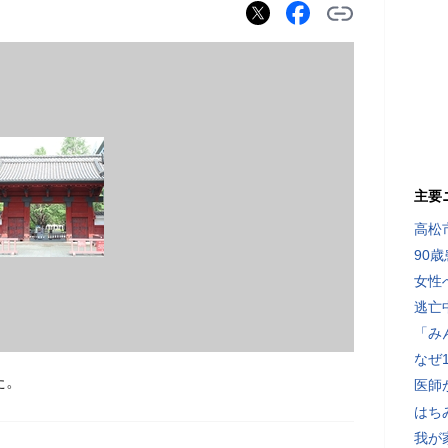
主要
高松
90
女性
逃亡
「み
なぜ
た。
医師
はち
我が