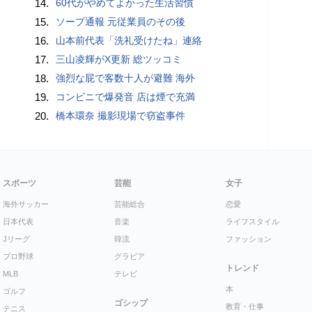
14.
60代がやめてよかった生活習慣
15.
ソープ通報 元従業員のその後
16.
山本前代表「洗礼受けたね」連絡
17.
三山凌輝がX更新 総ツッコミ
18.
強烈な屁で客数十人が避難 海外
19.
コンビニで爆発音 店は煙で充満
20.
橋本環奈 撮影現場で窃盗事件
スポーツ
芸能
女子
海外サッカー
芸能総合
恋愛
日本代表
音楽
ライフスタイル
Jリーグ
韓流
ファッション
プロ野球
グラビア
トレンド
MLB
テレビ
本
ゴルフ
ゴシップ
教育・仕事
テニス