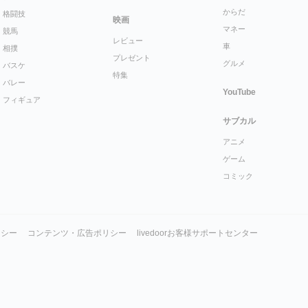
からだ
格闘技
映画
マネー
競馬
レビュー
車
相撲
プレゼント
グルメ
バスケ
特集
バレー
YouTube
フィギュア
サブカル
アニメ
ゲーム
コミック
リシー
コンテンツ・広告ポリシー
livedoorお客様サポートセンター