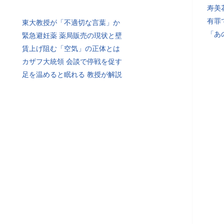
寿美
有罪
東大教授が「不適切な言葉」か
「あ
緊急避妊薬 薬局販売の現状と壁
賃上げ阻む「空気」の正体とは
カザフ大統領 会談で停戦を促す
足を温めると眠れる 教授が解説