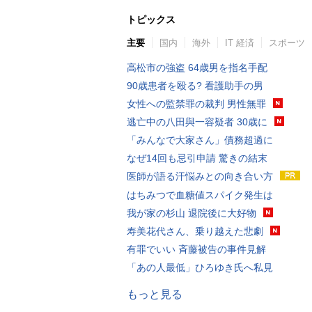
トピックス
主要
国内
海外
IT 経済
スポーツ
高松市の強盗 64歳男を指名手配
90歳患者を殴る? 看護助手の男
女性への監禁罪の裁判 男性無罪
逃亡中の八田與一容疑者 30歳に
「みんなで大家さん」債務超過に
なぜ14回も忌引申請 驚きの結末
医師が語る汗悩みとの向き合い方
はちみつで血糖値スパイク発生は
我が家の杉山 退院後に大好物
寿美花代さん、乗り越えた悲劇
有罪でいい 斉藤被告の事件見解
「あの人最低」ひろゆき氏へ私見
もっと見る