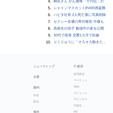
4.
桐谷さん がん後悔「千円位」か
5.
シャインマスカット約400房盗難
6.
ハビタ社長 2人死亡後に写真削除
7.
セクシー女優の寄付報告 中傷も
8.
高校生の信子 勉強中の姿を公開
9.
30代で祖母 交際1カ月で妊娠
10.
りくりゅうに「そろそろ飽きた」
ニューストップ
IT 経済
経済総合
主要
マーケット
Web
国内
ガジェット
社会
ITビジネス
政治
IT総合
海外
PR