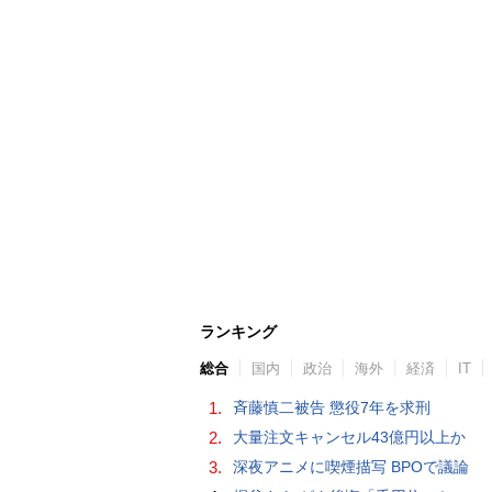
ランキング
総合
国内
政治
海外
経済
IT
1.
斉藤慎二被告 懲役7年を求刑
2.
大量注文キャンセル43億円以上か
3.
深夜アニメに喫煙描写 BPOで議論