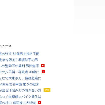
ニュース
市の強盗 64歳男を指名手配
歳患者を殴る? 看護助手の男
への監禁罪の裁判 男性無罪
中の八田與一容疑者 30歳に
んなで大家さん」債務超過に
14回も忌引申請 驚きの結末
が語る汗悩みとの向き合い方
みつで血糖値スパイク発生は
家の杉山 退院後に大好物