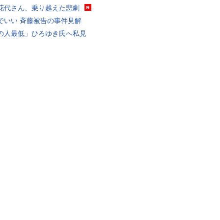
花代さん、乗り越えた悲劇
でいい 斉藤被告の事件見解
の人最低」ひろゆき氏へ私見