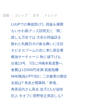
芸能
ゴシップ
女子
トレンド
LUUPでの事故防げた 持論を展開
ちいかわ新グッズ説明文に「闇」
誰しも万全では 大谷が持論語る
敗れた札幌日大の振る舞いに注目
タピオカブームの次に来た新定番
燃油サーチャージ 秋に値下げも
台風13号、7日に沖縄本島直撃へ
食費は1日500円未満 貧困危機
NHK職員がPTSDに 二次被害の懸念
去就は? 長友が開幕戦「来場」
寿美花代さん死去 息子2人が追悼
巨人 今オフに菅野智之買戻しも?