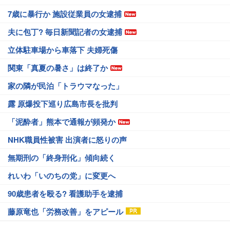
7歳に暴行か 施設従業員の女逮捕
夫に包丁? 毎日新聞記者の女逮捕
立体駐車場から車落下 夫婦死傷
関東「真夏の暑さ」は終了か
家の隣が民泊「トラウマなった」
露 原爆投下巡り広島市長を批判
「泥酔者」熊本で通報が頻発か
NHK職員性被害 出演者に怒りの声
無期刑の「終身刑化」傾向続く
れいわ「いのちの党」に変更へ
90歳患者を殴る? 看護助手を逮捕
藤原竜也「労務改善」をアピール