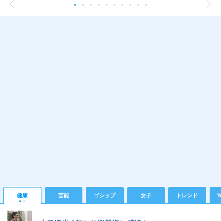
健康
芸能
ゴシップ
女子
トレンド
Y