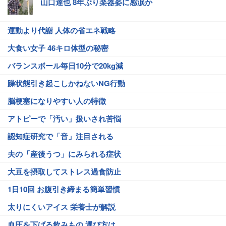
山口達也 8年ぶり楽器姿に感涙か
運動より代謝 人体の省エネ戦略
大食い女子 46キロ体型の秘密
バランスボール毎日10分で20kg減
躁状態引き起こしかねないNG行動
脳梗塞になりやすい人の特徴
アトピーで「汚い」扱いされ苦悩
認知症研究で「音」注目される
夫の「産後うつ」にみられる症状
大豆を摂取してストレス過食防止
1日10回 お腹引き締まる簡単習慣
太りにくいアイス 栄養士が解説
血圧を下げる飲みもの 選び方は