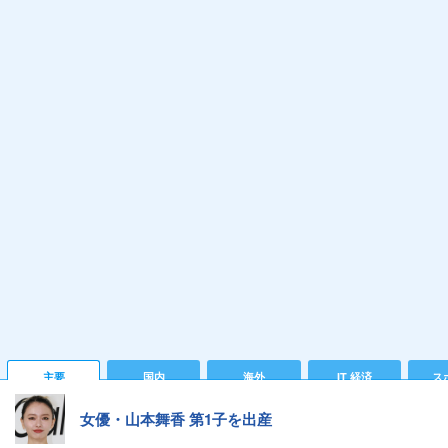
主要
国内
海外
IT 経済
ス
女優・山本舞香 第1子を出産