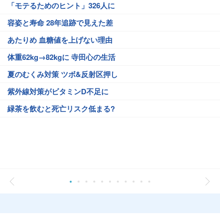
「モテるためのヒント」326人に
容姿と寿命 28年追跡で見えた差
あたりめ 血糖値を上げない理由
体重62kg→82kgに 寺田心の生活
夏のむくみ対策 ツボ&反射区押し
紫外線対策がビタミンD不足に
緑茶を飲むと死亡リスク低まる?