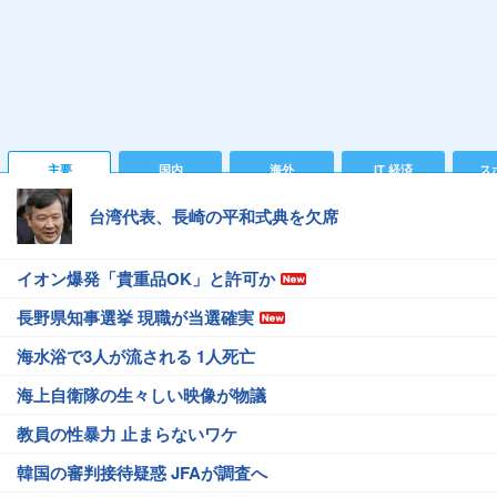
主要
国内
海外
IT 経済
ス
台湾代表、長崎の平和式典を欠席
イオン爆発「貴重品OK」と許可か
長野県知事選挙 現職が当選確実
海水浴で3人が流される 1人死亡
海上自衛隊の生々しい映像が物議
教員の性暴力 止まらないワケ
韓国の審判接待疑惑 JFAが調査へ