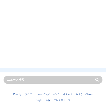
Peachy
ブログ
ショッピング
バンク
みんかぶ
みんかぶChoice
Kstyle
株探
プレスリリース