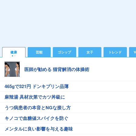
健康
芸能
ゴシップ
女子
トレンド
Y
医師が勧める 猫背解消の体操術
465gで321円 ドンキプリン品薄
麻辣湯 具材次第でカツ丼級に
うつ病患者の本音とNGな接し方
キノコで血糖値スパイクを防ぐ
メンタルに良い影響を与える趣味