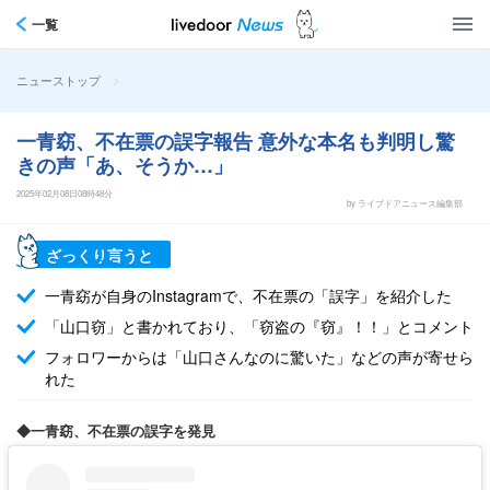
一覧
>
ニューストップ
一青窈、不在票の誤字報告 意外な本名も判明し驚
きの声「あ、そうか…」
2025年02月08日08時48分
by ライブドアニュース編集部
ざっくり言うと
一青窈が自身のInstagramで、不在票の「誤字」を紹介した
「山口窃」と書かれており、「窃盗の『窃』！！」とコメント
フォロワーからは「山口さんなのに驚いた」などの声が寄せら
れた
◆一青窈、不在票の誤字を発見