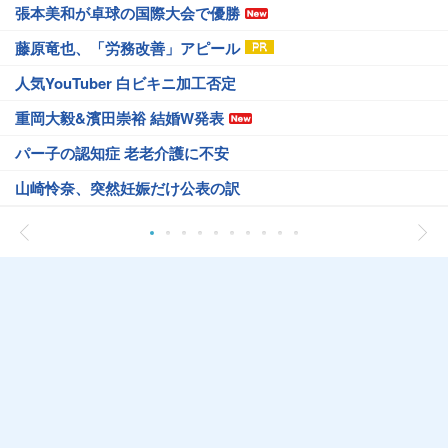
張本美和が卓球の国際大会で優勝
藤原竜也、「労務改善」アピール
人気YouTuber 白ビキニ加工否定
重岡大毅&濱田崇裕 結婚W発表
パー子の認知症 老老介護に不安
山崎怜奈、突然妊娠だけ公表の訳