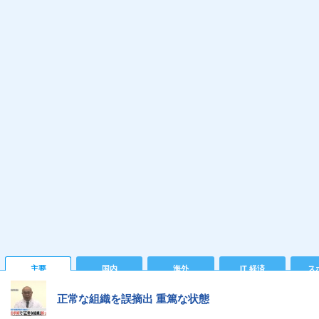
主要
国内
海外
IT 経済
ス
正常な組織を誤摘出 重篤な状態