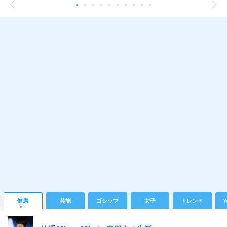
健康
芸能
ゴシップ
女子
トレンド
Y