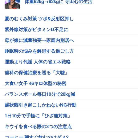
体重62kg→82kgに 寺田心の生活
夏のむくみ対策 ツボ&反射区押し
紫外線対策がビタミンD不足に
母が娘に減量強要→家庭内別居へ
睡眠時の悩みを解消する過ごし方
運動より代謝 人体の省エネ戦略
歯科の保健治療を巡る「大嘘」
大食い女子 46キロ体型の秘密
バランスボール毎日10分で20kg減
躁状態引き起こしかねないNG行動
1日10分で手軽に「ひざ痛対策」
キウイを食べる際の3つの注意点
コーヒー 朝すぐ飲むのはダメ?