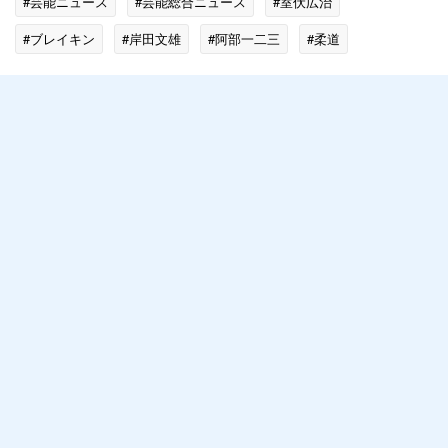
#芸能ニュース
#芸能総合ニュース
#室伏広治
#ブレイキン
#岸田文雄
#阿部一二三
#柔道
#首相官邸
#日刊スポーツ