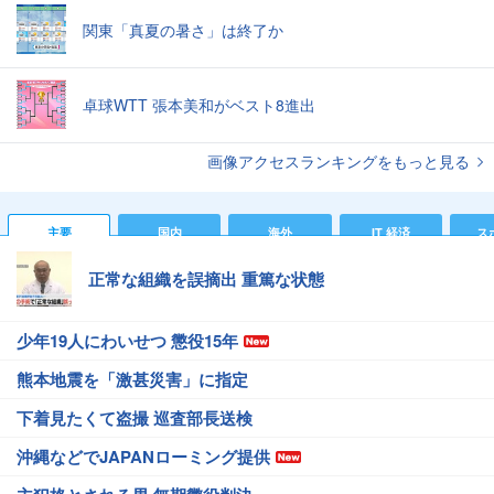
関東「真夏の暑さ」は終了か
卓球WTT 張本美和がベスト8進出
画像アクセスランキングをもっと見る
主要
国内
海外
IT 経済
ス
正常な組織を誤摘出 重篤な状態
少年19人にわいせつ 懲役15年
熊本地震を「激甚災害」に指定
下着見たくて盗撮 巡査部長送検
沖縄などでJAPANローミング提供