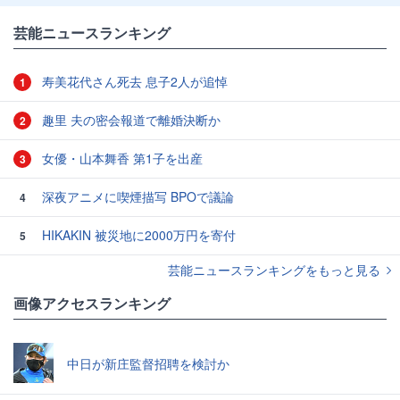
芸能ニュースランキング
寿美花代さん死去 息子2人が追悼
1
趣里 夫の密会報道で離婚決断か
2
女優・山本舞香 第1子を出産
3
深夜アニメに喫煙描写 BPOで議論
4
HIKAKIN 被災地に2000万円を寄付
5
芸能ニュースランキングをもっと見る
画像アクセスランキング
中日が新庄監督招聘を検討か