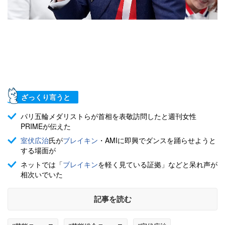
ざっくり言うと
パリ五輪メダリストらが首相を表敬訪問したと週刊女性
PRIMEが伝えた
室伏広治
氏が
ブレイキン
・AMIに即興でダンスを踊らせようと
する場面が
ネットでは「
ブレイキン
を軽く見ている証拠」などと呆れ声が
相次いでいた
記事を読む