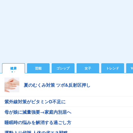
健康
芸能
ゴシップ
女子
トレンド
Y
夏のむくみ対策 ツボ&反射区押し
紫外線対策がビタミンD不足に
母が娘に減量強要→家庭内別居へ
睡眠時の悩みを解消する過ごし方
運動より代謝 人体の省エネ戦略