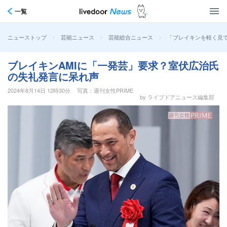
一覧
>
>
>
「ブレイキンを軽く見て
ニューストップ
芸能ニュース
芸能総合ニュース
ブレイキンAMIに「一発芸」要求？室伏広治氏
の失礼発言に呆れ声
2024年8月14日 12時30分
写真：週刊女性PRIME
by ライブドアニュース編集部