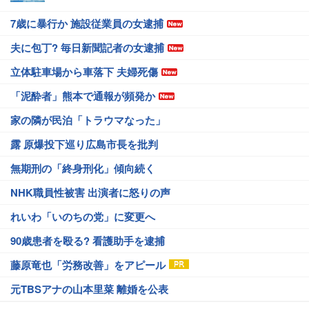
7歳に暴行か 施設従業員の女逮捕
夫に包丁? 毎日新聞記者の女逮捕
立体駐車場から車落下 夫婦死傷
「泥酔者」熊本で通報が頻発か
家の隣が民泊「トラウマなった」
露 原爆投下巡り広島市長を批判
無期刑の「終身刑化」傾向続く
NHK職員性被害 出演者に怒りの声
れいわ「いのちの党」に変更へ
90歳患者を殴る? 看護助手を逮捕
藤原竜也「労務改善」をアピール
元TBSアナの山本里菜 離婚を公表