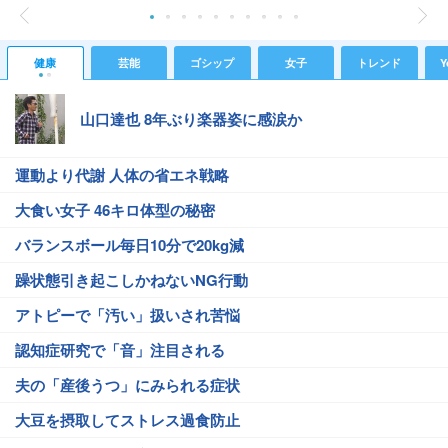
健康
芸能
ゴシップ
女子
トレンド
Y
山口達也 8年ぶり楽器姿に感涙か
運動より代謝 人体の省エネ戦略
大食い女子 46キロ体型の秘密
バランスボール毎日10分で20kg減
躁状態引き起こしかねないNG行動
アトピーで「汚い」扱いされ苦悩
認知症研究で「音」注目される
夫の「産後うつ」にみられる症状
大豆を摂取してストレス過食防止