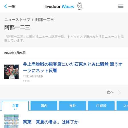
一覧
ニューストップ
>
阿部一二三
阿部一二三
『阿部一二三』に関するニュース記事一覧。トピックスで扱われた注目ニュースを掲
載しています。
2025年1月25日
井上尚弥戦の観客席にいた石原さとみに騒然 漂うオ
ーラにネット反響
THE ANSWER
11:33
次ヘ
主要
国内
海外
IT 経済
ス
関東「真夏の暑さ」は終了か