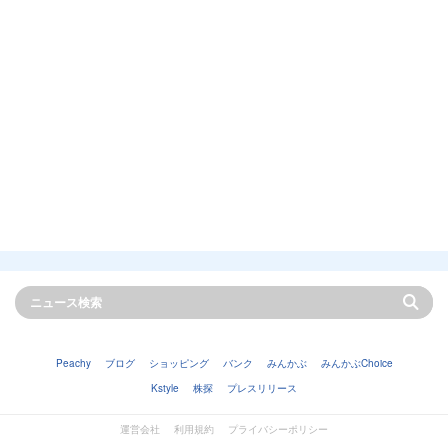
Peachy
ブログ
ショッピング
バンク
みんかぶ
みんかぶChoice
Kstyle
株探
プレスリリース
運営会社
利用規約
プライバシーポリシー