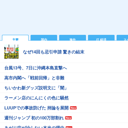
主要
国内
海外
IT 経済
ス
なぜ14回も忌引申請 驚きの結末
台風13号、7日に沖縄本島直撃へ
高市内閣へ「戦前回帰」と非難
ちいかわ新グッズ説明文に「闇」
ラーメン店のにんにくの色に騒然
LUUPでの事故防げた 持論を展開
週刊ジャンプ 初の100万部割れ
あがり症が治らない本当の理由