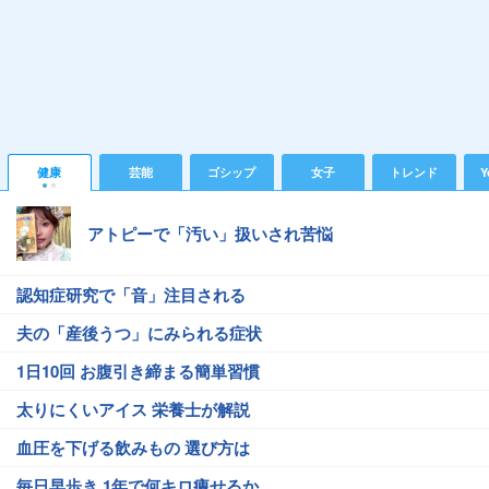
健康
芸能
ゴシップ
女子
トレンド
Y
アトピーで「汚い」扱いされ苦悩
認知症研究で「音」注目される
夫の「産後うつ」にみられる症状
1日10回 お腹引き締まる簡単習慣
太りにくいアイス 栄養士が解説
血圧を下げる飲みもの 選び方は
毎日早歩き 1年で何キロ痩せるか