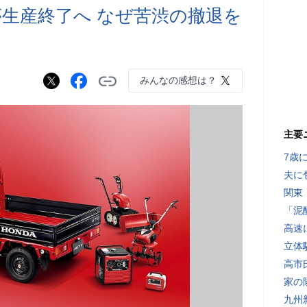
生産終了へ なぜ苦渋の撤退を
みんなの感想は？
主要
7歳
夫に
関東
「泥
高速
立体
高市
家の
九州