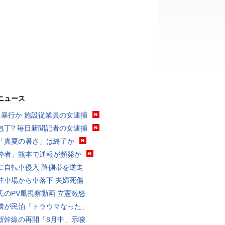
ニュース
に暴行か 施設従業員の女逮捕
包丁? 毎日新聞記者の女逮捕
「真夏の暑さ」は終了か
酔者」熊本で通報が頻発か
に自転車侵入 路側帯を逆走
駐車場から車落下 夫婦死傷
氏のPV風視察動画 立憲激怒
隣が民泊「トラウマなった」
新幹線の再開「8月中」示唆