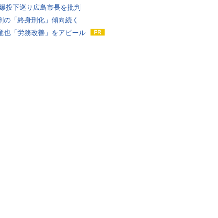
原爆投下巡り広島市長を批判
刑の「終身刑化」傾向続く
竜也「労務改善」をアピール