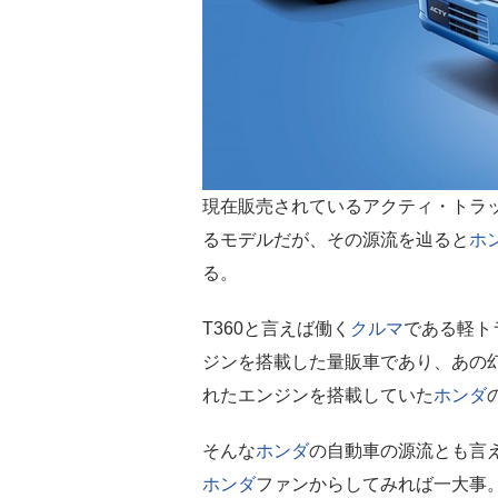
現在販売されているアクティ・トラッ
るモデルだが、その源流を辿ると
ホ
る。
T360と言えば働く
クルマ
である軽ト
ジンを搭載した量販車であり、あの幻
れたエンジンを搭載していた
ホンダ
そんな
ホンダ
の自動車の源流とも言
ホンダ
ファンからしてみれば一大事