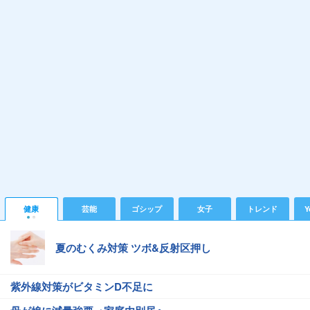
健康
芸能
ゴシップ
女子
トレンド
Y
夏のむくみ対策 ツボ&反射区押し
紫外線対策がビタミンD不足に