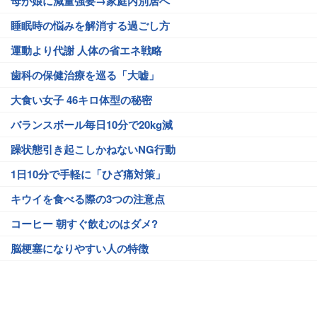
母が娘に減量強要→家庭内別居へ
睡眠時の悩みを解消する過ごし方
運動より代謝 人体の省エネ戦略
歯科の保健治療を巡る「大嘘」
大食い女子 46キロ体型の秘密
バランスボール毎日10分で20kg減
躁状態引き起こしかねないNG行動
1日10分で手軽に「ひざ痛対策」
キウイを食べる際の3つの注意点
コーヒー 朝すぐ飲むのはダメ?
脳梗塞になりやすい人の特徴