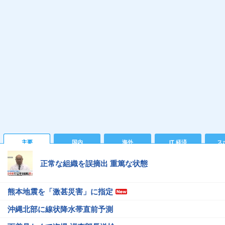
主要
国内
海外
IT 経済
ス
正常な組織を誤摘出 重篤な状態
熊本地震を「激甚災害」に指定
沖縄北部に線状降水帯直前予測