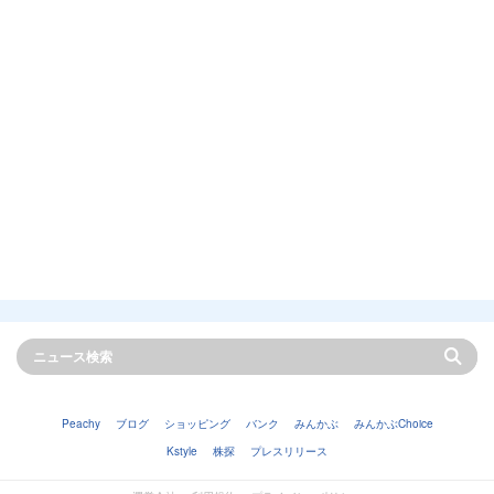
Peachy
ブログ
ショッピング
バンク
みんかぶ
みんかぶChoice
Kstyle
株探
プレスリリース