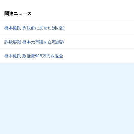
関連ニュース
橋本健氏 判決前に見せた別の顔
詐欺容疑 橋本元市議を在宅起訴
橋本健氏 政活費908万円を返金