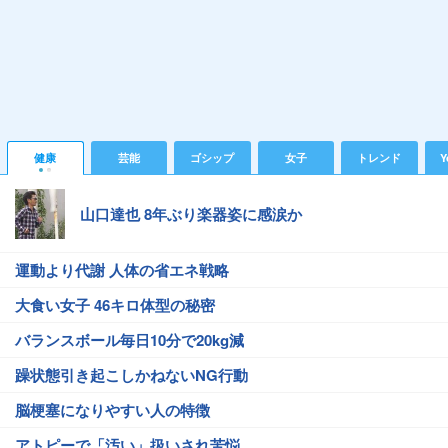
健康
芸能
ゴシップ
女子
トレンド
Y
山口達也 8年ぶり楽器姿に感涙か
運動より代謝 人体の省エネ戦略
大食い女子 46キロ体型の秘密
バランスボール毎日10分で20kg減
躁状態引き起こしかねないNG行動
脳梗塞になりやすい人の特徴
アトピーで「汚い」扱いされ苦悩