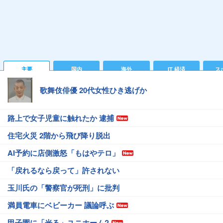
主要
国内
海外
IT 経済
ス
歌舞伎俳優 20代女性ひき逃げか
路上で女子児童に触れたか 逮捕
住宅火災 2階から飛び降り脱出
AI予約に店側激怒「もはやテロ」
「戻れるなら戻って」許されない
玉川氏の「警察官が死刑」に批判
満員電車にベビーカー 議論呼ぶ
甲子園に「光る」ユニホーム?