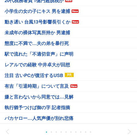
20代税務署員 1億円超脱税か
小学生の女の子にキス 男を逮捕
動き遅い 台風13号影響長引くか
未成年の裸体写真所持か 男逮捕
態度に不満で…夫の弟を暴行死
駅で流れた「不適切音声」に声明
レアルでの経験 中井卓大が回想
注目 古いPCが復活するUSB
有吉「引退時期」について言及
嫌と言わないから同意では…見解
執行猶予つけば御の字 記者指摘
バカヤロー…人気声優が別れ悲痛