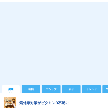
健康
芸能
ゴシップ
女子
トレンド
Y
紫外線対策がビタミンD不足に