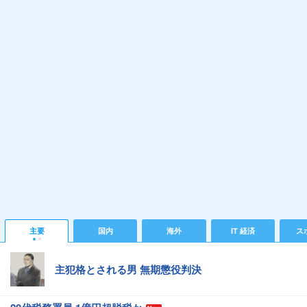
主要
国内
海外
IT 経済
ス
主犯格とされる男 無期懲役判決