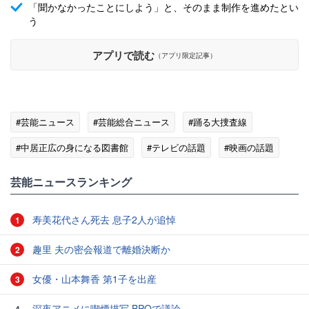
「聞かなかったことにしよう」と、そのまま制作を進めたとい
う
アプリで読む
（アプリ限定記事）
#芸能ニュース
#芸能総合ニュース
#踊る大捜査線
#中居正広の身になる図書館
#テレビの話題
#映画の話題
芸能ニュースランキング
寿美花代さん死去 息子2人が追悼
1
趣里 夫の密会報道で離婚決断か
2
女優・山本舞香 第1子を出産
3
深夜アニメに喫煙描写 BPOで議論