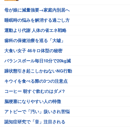
母が娘に減量強要→家庭内別居へ
睡眠時の悩みを解消する過ごし方
運動より代謝 人体の省エネ戦略
歯科の保健治療を巡る「大嘘」
大食い女子 46キロ体型の秘密
バランスボール毎日10分で20kg減
躁状態引き起こしかねないNG行動
キウイを食べる際の3つの注意点
コーヒー 朝すぐ飲むのはダメ?
脳梗塞になりやすい人の特徴
アトピーで「汚い」扱いされ苦悩
認知症研究で「音」注目される