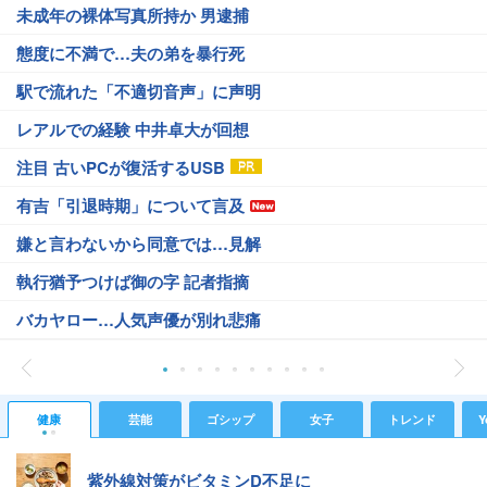
未成年の裸体写真所持か 男逮捕
態度に不満で…夫の弟を暴行死
駅で流れた「不適切音声」に声明
レアルでの経験 中井卓大が回想
注目 古いPCが復活するUSB
有吉「引退時期」について言及
嫌と言わないから同意では…見解
執行猶予つけば御の字 記者指摘
バカヤロー…人気声優が別れ悲痛
健康
芸能
ゴシップ
女子
トレンド
Y
紫外線対策がビタミンD不足に