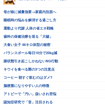
母が娘に減量強要→家庭内別居へ
睡眠時の悩みを解消する過ごし方
運動より代謝 人体の省エネ戦略
歯科の保健治療を巡る「大嘘」
大食い女子 46キロ体型の秘密
バランスボール毎日10分で20kg減
躁状態引き起こしかねないNG行動
キウイを食べる際の3つの注意点
コーヒー 朝すぐ飲むのはダメ?
脳梗塞になりやすい人の特徴
アトピーで「汚い」扱いされ苦悩
認知症研究で「音」注目される