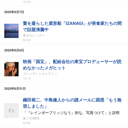
18:00
2025年9月7日
贅を凝らした屋形船「IZANAGI」が美食家たちの間
で話題沸騰中
東京カレンダー
05:00
2025年9月6日
映画「国宝」、配給会社の東宝プロデューサーが読
めなかったメガヒット
プレジデントオンライン
18:15
2025年8月31日
織田裕二、中島健人からの謎メールに困惑「もう無
視しました」
「『レインボーブリッジなう』的な。写真つけて」と説明
東スポWEB
23:50