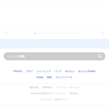
Peachy
ブログ
ショッピング
バンク
みんかぶ
みんかぶChoice
Kstyle
株探
プレスリリース
運営会社
利用規約
プライバシーポリシー
livedoorお客様サポートセンター
livedoor
コンテンツ・広告ポリシー