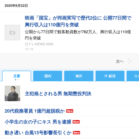
2025年8月22日
映画「国宝」が邦画実写で歴代2位に 公開77日間で
興行収入は110億円を突破
公開から77日間で観客動員数が782万人、興行収入は110億
円を突破
日テレNEWS NNN
15:19
次ヘ
主要
国内
海外
IT 経済
ス
主犯格とされる男 無期懲役判決
20代税務署員 1億円超脱税か
小学生の女の子にキス 男を逮捕
動き遅い 台風13号影響長引くか