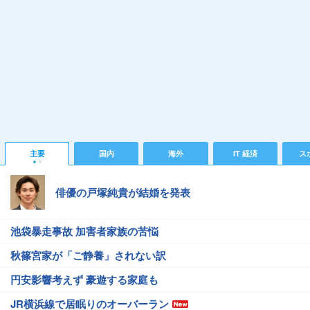
主要
国内
海外
IT 経済
ス
俳優の戸塚純貴が結婚を発表
池袋暴走事故 加害者家族の苦悩
秋篠宮家が「ご静養」されない訳
円安影響考えず 豪遊する家庭も
JR横浜線で居眠りのオーバーラン