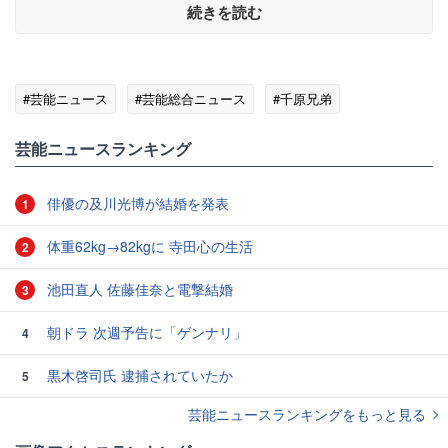
続きを読む
#芸能ニュース
#芸能総合ニュース
#千原兄弟
芸能ニュースランキング
俳優の及川光博が結婚を発表
1
体重62kg→82kgに 寺田心の生活
2
池田直人 佐藤佳奈と電撃結婚
3
朝ドラ 次週予告に「ゲンナリ」
4
黒木啓司氏 逮捕されていたか
5
芸能ニュースランキングをもっと見る