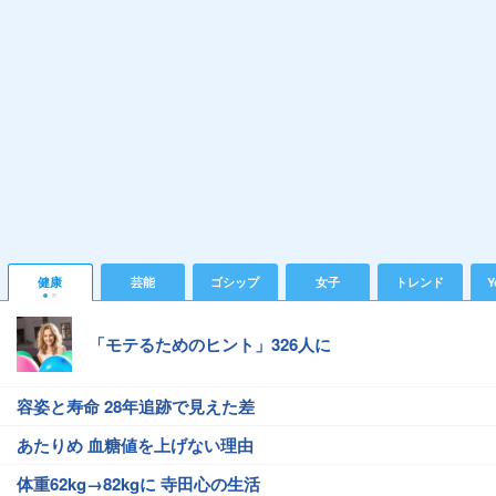
健康
芸能
ゴシップ
女子
トレンド
Y
「モテるためのヒント」326人に
容姿と寿命 28年追跡で見えた差
あたりめ 血糖値を上げない理由
体重62kg→82kgに 寺田心の生活