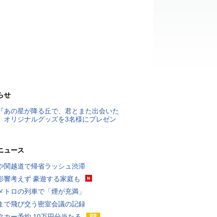
らせ
『あの星が降る丘で、君とまた出会いた
』オリジナルグッズを3名様にプレゼン
ニュース
や関越道で帰省ラッシュ渋滞
影響考えず 豪遊する家庭も
メトロの列車で「煙が充満」
まで飛び交う密室会議の記録
タカー予約 10万円分当たる