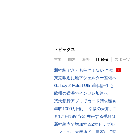
トピックス
主要
国内
海外
IT 経済
スポーツ
新幹線できても生きてない 辛辣
東京駅近に地下シェルター整備へ
Galaxy Z Fold8 Ultra辛口評価も
欧州の猛暑でインフレ加速へ
楽天銀行アプリでカード請求額も
年収1000万円は「幸福の天井」?
月1万円の配当金 獲得する手段は
新幹線内で増加する2大トラブル
トマトの一大産地で、農家に打撃