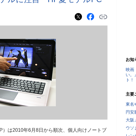
お知
映画
い。
ト！
主要
東名
円安
大阪
ウソ
）は2010年6月8日から順次、個人向けノートブ
レン