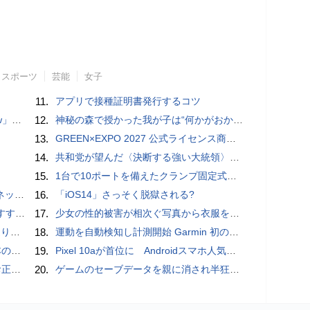
スポーツ
芸能
女子
11.
アプリで接種証明書発行するコツ
言われる？
12.
神秘の森で授かった我が子は“何かがおかしい”『ナイトボーン -夜哭-』本編映像解禁 母の絶叫顔うちわが全国の劇場に［ホラー通信］
13.
GREEN×EXPO 2027 公式ライセンス商品！初の「トゥンクトゥンク」公式LINEスタンプ、販売開始
14.
共和党が望んだ〈決断する強い大統領〉が統治するアメリカの到来──「アメリカン・ドッペルゲンガー」by 池田純一#14
15.
1台で10ポートを備えたクランプ固定式電源タップ「Anker Nano Power Strip (10-in-1, 70W, クランプ式)」レビュー
秋の陣】
16.
「iOS14」さっそく脱獄される?
UIDE
17.
少女の性的被害が相次ぐ写真から衣服を剥ぎ取るAIポルノアプリ「ClothOff」の背後にいる人物とは？
二分
18.
運動を自動検知し計測開始 Garmin 初のスマートバンドを発売 10日間のロングバッテリーで手間いらず
響も
19.
Pixel 10aが首位に Androidスマホ人気ランキングTOP10 2026/8/8
付開始
20.
ゲームのセーブデータを親に消され半狂乱になった少年