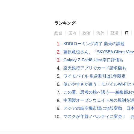
ランキング
総合
国内
政治
海外
経済
IT
1.
KDDIローミング終了 楽天の課題
2.
藤原竜也さん、「SKYSEA Client View」新CMで「AI労務改善」をアピール 働き方をAIが分析したら「すぐに休んで」と
3.
Galaxy Z Fold8 Ultra辛口評価も
4.
楽天銀行アプリでカード請求額も
5.
ワイモバイル 単身割引は1年限定
6.
使いやすさが違う！モバイルWi-FiとネットHDD【PC-DIY 
7.
この夏、思考の旅へ誘う──編集部おすすめの7冊：WIRED BOOK G
8.
中国製オープンウェイトAIの規制を巡り、シリコンバレーで意見が
9.
アジアの航空機市場に地殻変動、日本のサプライヤーに影
10.
マスクが年賀ノベルティに変身！ お正月特別パッケージの注文受