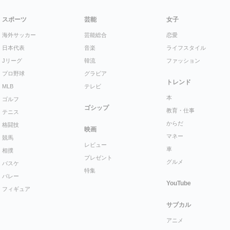
スポーツ
芸能
女子
海外サッカー
芸能総合
恋愛
日本代表
音楽
ライフスタイル
Jリーグ
韓流
ファッション
プロ野球
グラビア
トレンド
MLB
テレビ
本
ゴルフ
ゴシップ
教育・仕事
テニス
からだ
格闘技
映画
マネー
競馬
レビュー
車
相撲
プレゼント
グルメ
バスケ
特集
バレー
YouTube
フィギュア
サブカル
アニメ