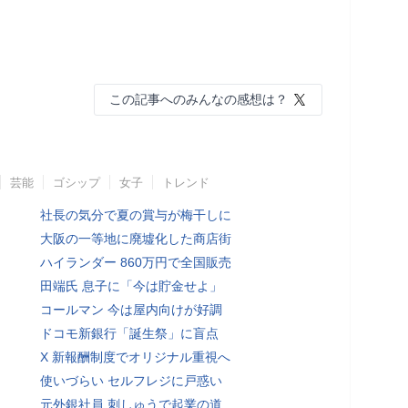
この記事へのみんなの感想は？
芸能
ゴシップ
女子
トレンド
社長の気分で夏の賞与が梅干しに
大阪の一等地に廃墟化した商店街
ハイランダー 860万円で全国販売
田端氏 息子に「今は貯金せよ」
コールマン 今は屋内向けが好調
ドコモ新銀行「誕生祭」に盲点
X 新報酬制度でオリジナル重視へ
使いづらい セルフレジに戸惑い
元外銀社員 刺しゅうで起業の道