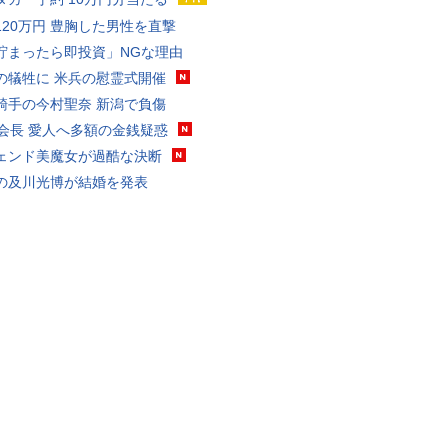
120万円 豊胸した男性を直撃
貯まったら即投資」NGな理由
の犠牲に 米兵の慰霊式開催
騎手の今村聖奈 新潟で負傷
FA会長 愛人へ多額の金銭疑惑
ェンド美魔女が過酷な決断
の及川光博が結婚を発表