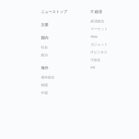
ニューストップ
IT 経済
経済総合
主要
マーケット
Web
国内
ガジェット
社会
ITビジネス
政治
IT総合
海外
PR
海外総合
韓国
中国