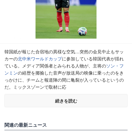
韓国紙が報じた合宿地の異様な空気…突然の会見中止もサッ
カーの
北中米ワールドカップ
に参加している韓国代表が揺れ
ている。メディア関係者とみられる人物が、主将の
ソン・フ
ンミン
の経歴を揶揄した音声が放送局の映像に乗ったのをき
っかけに、チームと報道陣の間に亀裂が入っているというの
だ。ミックスゾーンで取材に応
続きを読む
関連の最新ニュース