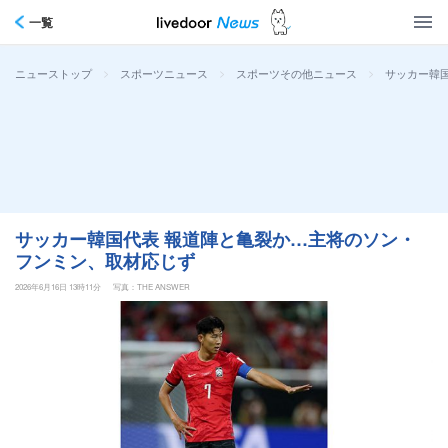
一覧
>
>
>
サッカー韓
ニューストップ
スポーツニュース
スポーツその他ニュース
サッカー韓国代表 報道陣と亀裂か…主将のソン・
フンミン、取材応じず
2026年6月16日 13時11分
写真：THE ANSWER