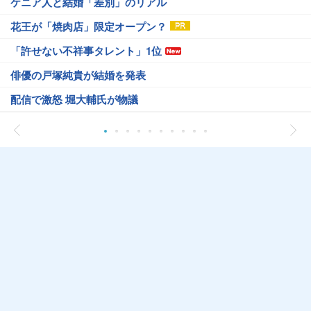
ケニア人と結婚「差別」のリアル
花王が「焼肉店」限定オープン？
「許せない不祥事タレント」1位
俳優の戸塚純貴が結婚を発表
配信で激怒 堀大輔氏が物議