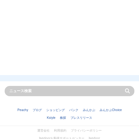
Peachy
ブログ
ショッピング
バンク
みんかぶ
みんかぶChoice
Kstyle
株探
プレスリリース
運営会社
利用規約
プライバシーポリシー
livedoorお客様サポートセンター
livedoor