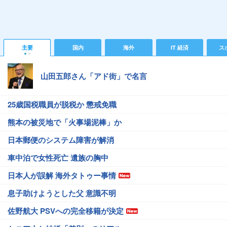
主要
国内
海外
IT 経済
ス
山田五郎さん「アド街」で名言
25歳国税職員が脱税か 懲戒免職
熊本の被災地で「火事場泥棒」か
日本郵便のシステム障害が解消
車中泊で女性死亡 遺族の胸中
日本人が誤解 海外タトゥー事情
息子助けようとした父 意識不明
佐野航大 PSVへの完全移籍が決定