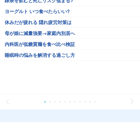
緑茶を飲むと死亡リスク低まる?
ヨーグルト いつ食べたらいい?
休みだが疲れる 隠れ疲労対策は
母が娘に減量強要→家庭内別居へ
内科医が低糖質麺を食べ比べ検証
睡眠時の悩みを解消する過ごし方