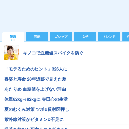
健康
芸能
ゴシップ
女子
トレンド
Y
キノコで血糖値スパイクを防ぐ
「モテるためのヒント」326人に
容姿と寿命 28年追跡で見えた差
あたりめ 血糖値を上げない理由
体重62kg→82kgに 寺田心の生活
夏のむくみ対策 ツボ&反射区押し
紫外線対策がビタミンD不足に