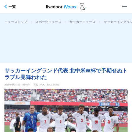
一覧
>
>
>
サッカーイングラ
ニューストップ
スポーツニュース
サッカーニュース
サッカーイングランド代表 北中米W杯で予期せぬト
ラブル見舞われた
2026年6月13日 11時48分
写真：FOOTBALL ZONE