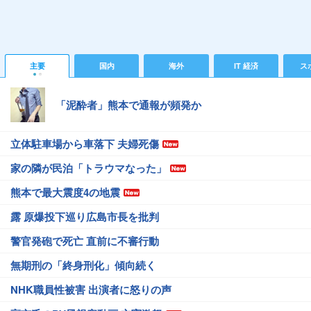
主要
国内
海外
IT 経済
ス
「泥酔者」熊本で通報が頻発か
立体駐車場から車落下 夫婦死傷
家の隣が民泊「トラウマなった」
熊本で最大震度4の地震
露 原爆投下巡り広島市長を批判
警官発砲で死亡 直前に不審行動
無期刑の「終身刑化」傾向続く
NHK職員性被害 出演者に怒りの声