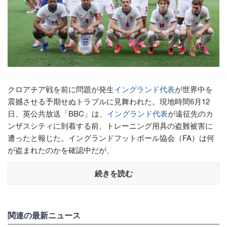
クロアチア戦を前に問題が発生
イングランド代表
が世界中を
震撼させる予期せぬトラブルに見舞われた。現地時間6月12
日、英公共放送「BBC」は、
イングランド代表
が遠征先のカ
ンザスシティに到着する前、トレーニング用具の盗難被害に
遭ったと報じた。イングランドフットボール協会（FA）は何
が盗まれたのかを確認中だが、
続きを読む
関連の最新ニュース