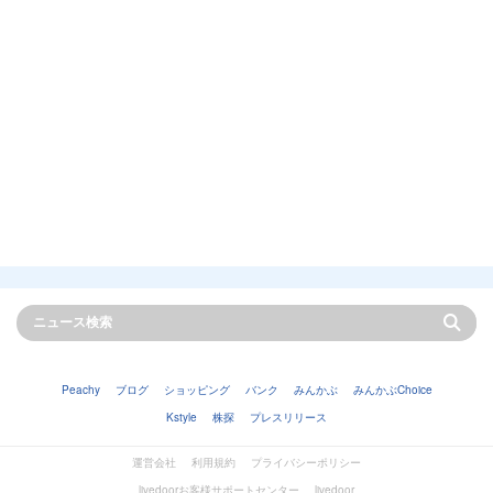
Peachy
ブログ
ショッピング
バンク
みんかぶ
みんかぶChoice
Kstyle
株探
プレスリリース
運営会社
利用規約
プライバシーポリシー
livedoorお客様サポートセンター
livedoor