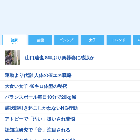
健康
芸能
ゴシップ
女子
トレンド
Y
山口達也 8年ぶり楽器姿に感涙か
運動より代謝 人体の省エネ戦略
大食い女子 46キロ体型の秘密
バランスボール毎日10分で20kg減
躁状態引き起こしかねないNG行動
アトピーで「汚い」扱いされ苦悩
認知症研究で「音」注目される