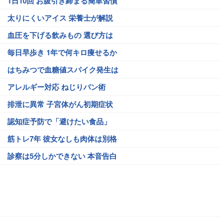
1日10回 お腹引き締まる簡単習慣
太りにくいアイス 栄養士が解説
血圧を下げる飲みもの 選び方は
毎日早歩き 1年で何キロ痩せるか
はちみつで血糖値スパイク発生は
アレルギー対応 ねじりパン術
排泄に異常 子宮体がん初期症状
認知症予防で「避けたい食品」
筋トレ7年 彼女なしも肉体は別格
診察は5分しかできない 本音告白