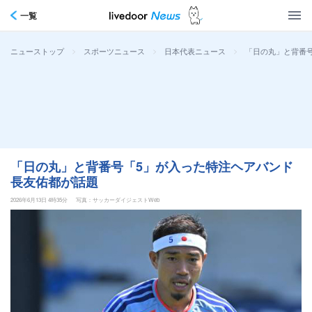
一覧
>
>
>
「日の丸」と背番号
ニューストップ
スポーツニュース
日本代表ニュース
「日の丸」と背番号「5」が入った特注ヘアバンド
長友佑都が話題
2026年6月13日 4時35分
写真：サッカーダイジェストWeb