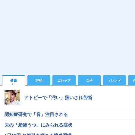
健康
芸能
ゴシップ
女子
トレンド
Y
アトピーで「汚い」扱いされ苦悩
認知症研究で「音」注目される
夫の「産後うつ」にみられる症状