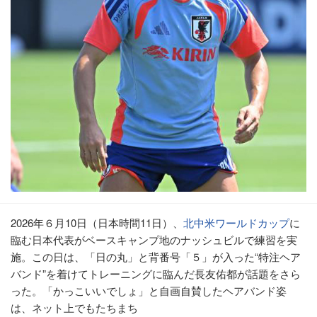
2026年６月10日（日本時間11日）、
北中米ワールドカップ
に
臨む日本代表がベースキャンプ地のナッシュビルで練習を実
施。この日は、「日の丸」と背番号「５」が入った“特注ヘア
バンド”を着けてトレーニングに臨んだ長友佑都が話題をさら
った。「かっこいいでしょ」と自画自賛したヘアバンド姿
は、ネット上でもたちまち