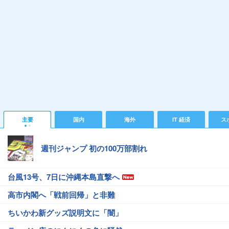
主要
国内
海外
IT 経済
ス
週刊ジャンプ 初の100万部割れ
台風13号、7日に沖縄本島直撃へ
高市内閣へ「戦前回帰」と非難
ちいかわ新グッズ説明文に「闇」