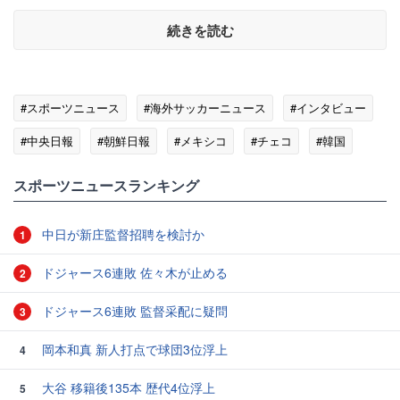
続きを読む
#スポーツニュース
#海外サッカーニュース
#インタビュー
#中央日報
#朝鮮日報
#メキシコ
#チェコ
#韓国
#医療
スポーツニュースランキング
中日が新庄監督招聘を検討か
1
ドジャース6連敗 佐々木が止める
2
ドジャース6連敗 監督采配に疑問
3
岡本和真 新人打点で球団3位浮上
4
大谷 移籍後135本 歴代4位浮上
5