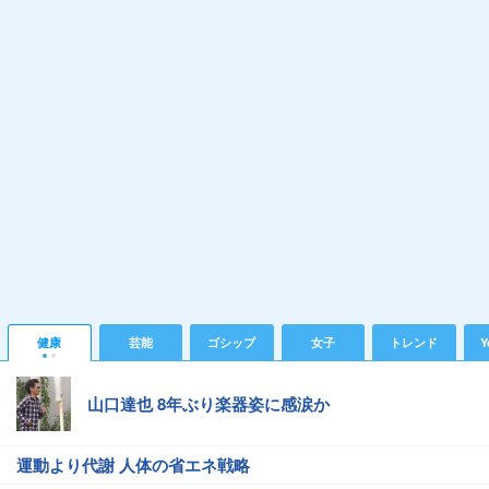
健康
芸能
ゴシップ
女子
トレンド
Y
山口達也 8年ぶり楽器姿に感涙か
運動より代謝 人体の省エネ戦略