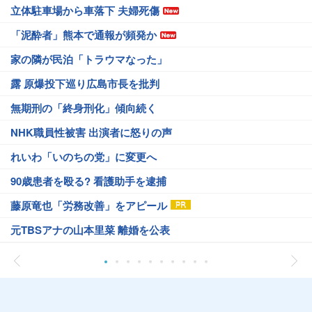
立体駐車場から車落下 夫婦死傷
「泥酔者」熊本で通報が頻発か
家の隣が民泊「トラウマなった」
露 原爆投下巡り広島市長を批判
無期刑の「終身刑化」傾向続く
NHK職員性被害 出演者に怒りの声
れいわ「いのちの党」に変更へ
90歳患者を殴る? 看護助手を逮捕
藤原竜也「労務改善」をアピール
元TBSアナの山本里菜 離婚を公表