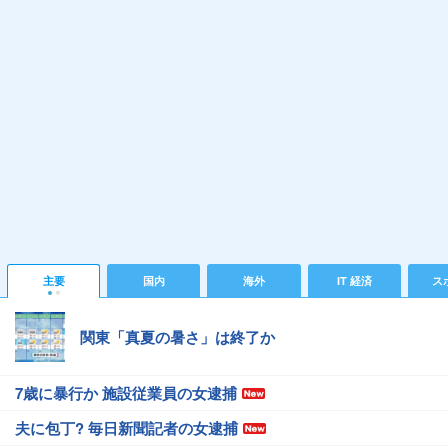
主要
国内
海外
IT 経済
ス
関東「真夏の暑さ」は終了か
7歳に暴行か 施設従業員の女逮捕
夫に包丁? 毎日新聞記者の女逮捕