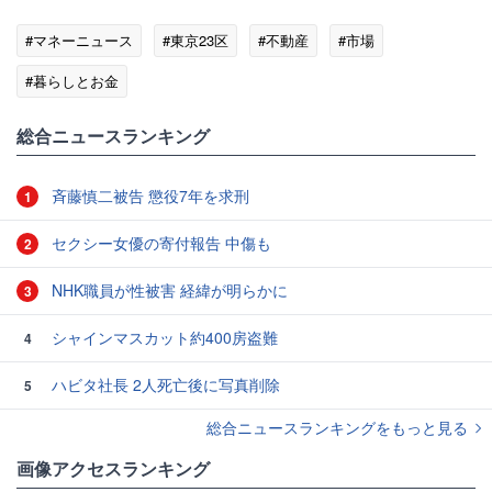
#マネーニュース
#東京23区
#不動産
#市場
#暮らしとお金
総合ニュースランキング
斉藤慎二被告 懲役7年を求刑
1
セクシー女優の寄付報告 中傷も
2
NHK職員が性被害 経緯が明らかに
3
シャインマスカット約400房盗難
4
ハビタ社長 2人死亡後に写真削除
5
総合ニュースランキングをもっと見る
画像アクセスランキング