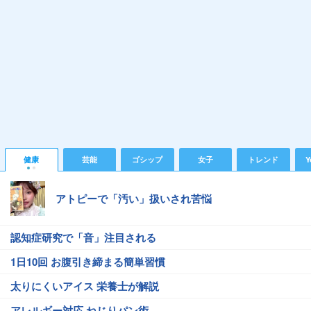
健康
芸能
ゴシップ
女子
トレンド
Y
アトピーで「汚い」扱いされ苦悩
認知症研究で「音」注目される
1日10回 お腹引き締まる簡単習慣
太りにくいアイス 栄養士が解説
アレルギー対応 ねじりパン術