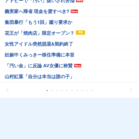
アトピーで「汚い」扱いされ苦悩
義実家へ帰省 現金を渡すべき?
集団暴行「もう1回」蹴り要求か
花王が「焼肉店」限定オープン？
女性アイドル突然脱退&契約終了
妊娠中くみっきー移住準備に本音
「汚い金」に反論 AV女優に称賛
山村紅葉「自分は本当は誰の子」