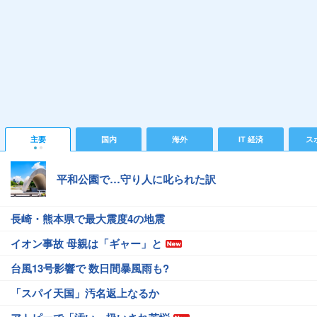
主要
国内
海外
IT 経済
ス
平和公園で…守り人に叱られた訳
長崎・熊本県で最大震度4の地震
イオン事故 母親は「ギャー」と
台風13号影響で 数日間暴風雨も?
「スパイ天国」汚名返上なるか