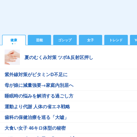
健康
芸能
ゴシップ
女子
トレンド
Y
夏のむくみ対策 ツボ&反射区押し
紫外線対策がビタミンD不足に
母が娘に減量強要→家庭内別居へ
睡眠時の悩みを解消する過ごし方
運動より代謝 人体の省エネ戦略
歯科の保健治療を巡る「大嘘」
大食い女子 46キロ体型の秘密