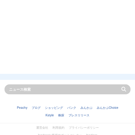
Peachy
ブログ
ショッピング
バンク
みんかぶ
みんかぶChoice
Kstyle
株探
プレスリリース
運営会社
利用規約
プライバシーポリシー