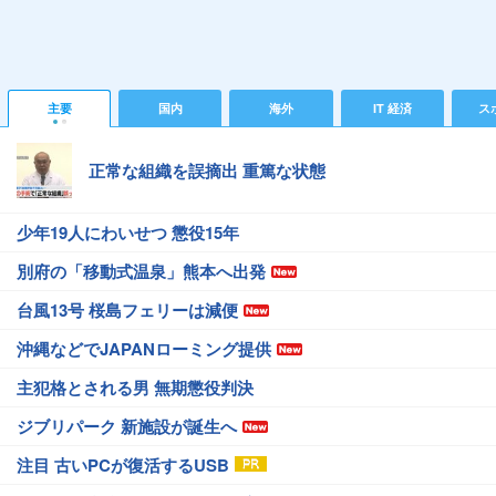
主要
国内
海外
IT 経済
ス
正常な組織を誤摘出 重篤な状態
少年19人にわいせつ 懲役15年
別府の「移動式温泉」熊本へ出発
台風13号 桜島フェリーは減便
沖縄などでJAPANローミング提供
主犯格とされる男 無期懲役判決
ジブリパーク 新施設が誕生へ
注目 古いPCが復活するUSB