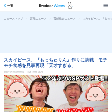
一覧
>
>
>
スカイピース、『もっ
ニューストップ
芸能ニュース
芸能総合ニュース
スカイピース、『もっちゅりん』作りに挑戦 モチ
モチ食感を見事再現「天才すぎる」
2026年6月10日 6時50分
写真：Real Sound