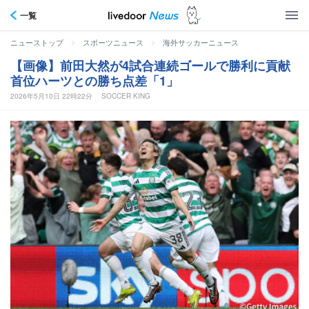
一覧
>
>
ニューストップ
スポーツニュース
海外サッカーニュース
【画像】前田大然が4試合連続ゴールで勝利に貢献
首位ハーツとの勝ち点差「1」
2026年5月10日 22時22分
SOCCER KING