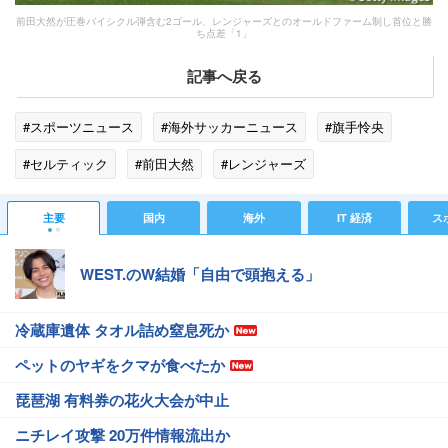
前田大然が圧巻バイシクル弾含む2ゴール、レンジャーズとのオールドファーム制し首位と勝
ち点差「1」
記事へ戻る
#スポーツニュース
#海外サッカーニュース
#旗手怜央
#セルティック
#前田大然
#レンジャーズ
#スコットランド
#アニー
#阿木燿子
主要
国内
海外
IT 経済
ス
WEST.のW結婚「自由で頭抱える」
冷蔵庫遺体 タオル詰め窒息死か
ペットのヤギをクマが食べたか
琵琶湖 有料券の花火大会が中止
ニチレイ攻撃 20万件情報流出か