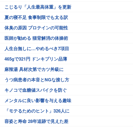
こじるり「人生最高体重」を更新
夏の寝不足 食事制限でも太る訳
体臭の原因 プロテインの可能性
医師が勧める 猫背解消の体操術
人生台無しに…やめるべき7項目
465gで321円 ドンキプリン品薄
麻辣湯 具材次第でカツ丼級に
うつ病患者の本音とNGな接し方
キノコで血糖値スパイクを防ぐ
メンタルに良い影響を与える趣味
「モテるためのヒント」326人に
容姿と寿命 28年追跡で見えた差