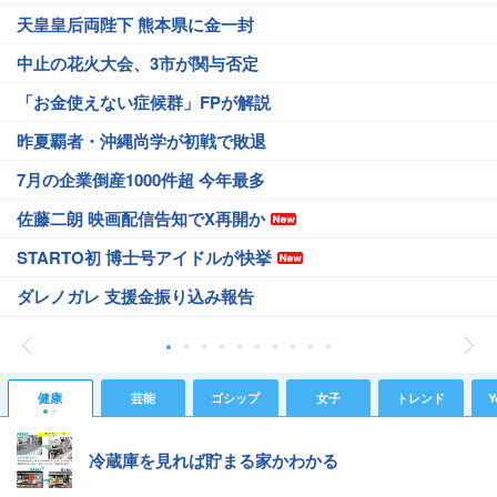
天皇皇后両陛下 熊本県に金一封
中止の花火大会、3市が関与否定
「お金使えない症候群」FPが解説
昨夏覇者・沖縄尚学が初戦で敗退
7月の企業倒産1000件超 今年最多
佐藤二朗 映画配信告知でX再開か
STARTO初 博士号アイドルが快挙
ダレノガレ 支援金振り込み報告
健康
芸能
ゴシップ
女子
トレンド
Y
冷蔵庫を見れば貯まる家かわかる