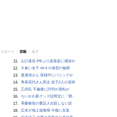
スポーツ
芸能
女子
11.
山口達也 8年ぶり楽器姿に感涙か
12.
大食い女子 46キロ体型の秘密
13.
渡邊渚さん 収録中にパニックか
14.
寿美花代さん死去 息子2人が追悼
15.
乙武氏 不倫後に評判が逆転か
16.
ちいかわ新グッズ説明文に「闇」
17.
斉藤被告の妻証人出廷しない訳
18.
広末が地上波復帰 今後に言及