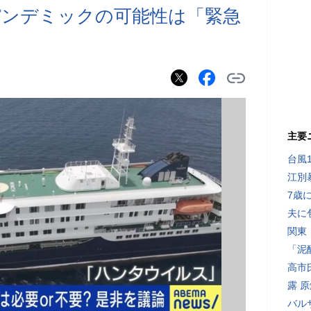
パンデミックの可能性は「緊急
主要
台風
江別
7歳
夫に
関東
「泥
高市
露 
バル