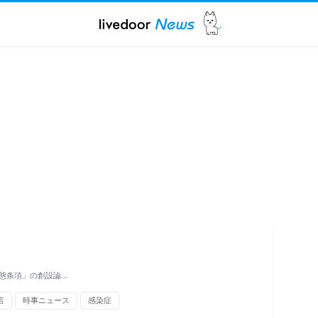
態条項」の創設論…
言
時事ニュース
感染症