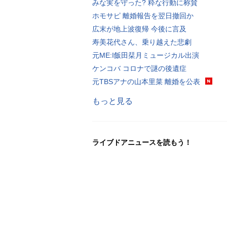
みな実を守った? 粋な行動に称賛
ホモサピ 離婚報告を翌日撤回か
広末が地上波復帰 今後に言及
寿美花代さん、乗り越えた悲劇
元ME:I飯田栞月ミュージカル出演
ケンコバ コロナで謎の後遺症
元TBSアナの山本里菜 離婚を公表
もっと見る
ライブドアニュースを読もう！