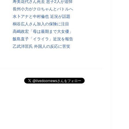
寿美花代さん死去 息子2人が追悼
長州小力がクロちゃんとバトルへ
水卜アナと中村倫也 近況が話題
桐谷広人さん加入の保険に注目
高嶋政宏「母は最期まで大女優」
飯島直子「イライラ」近況を報告
乙武洋匡氏 外国人の反応に苦笑