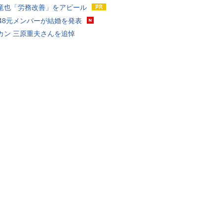
竜也「労務改善」をアピール
T48元メンバーが結婚を発表
カン 三原重夫さんを追悼