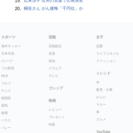
19.
広末涼子 次男の言葉で公表決意
20.
桐谷さん がん後悔「千円位」か
スポーツ
芸能
女子
海外サッカー
芸能総合
恋愛
日本代表
音楽
ライフスタイル
Jリーグ
韓流
ファッション
プロ野球
グラビア
トレンド
MLB
テレビ
本
ゴルフ
ゴシップ
教育・仕事
テニス
からだ
格闘技
映画
マネー
競馬
レビュー
車
相撲
プレゼント
グルメ
バスケ
特集
バレー
YouTube