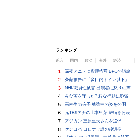
ランキング
総合
国内
政治
海外
経済
IT
1.
深夜アニメに喫煙描写 BPOで議論
2.
斉藤被告に「多目的トイレ以下」
3.
NHK職員性被害 出演者に怒りの声
4.
みな実を守った? 粋な行動に称賛
5.
高校生の信子 勉強中の姿を公開
6.
元TBSアナの山本里菜 離婚を公表
7.
アジカン 三原重夫さんを追悼
8.
ケンコバ コロナで謎の後遺症