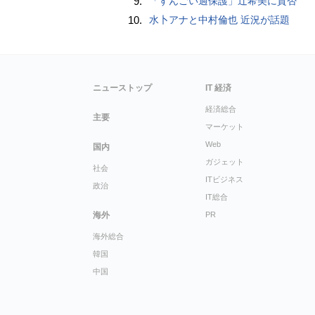
9.
「すんごい過保護」辻希美に賛否
10.
水卜アナと中村倫也 近況が話題
ニューストップ
IT 経済
経済総合
主要
マーケット
Web
国内
ガジェット
社会
ITビジネス
政治
IT総合
海外
PR
海外総合
韓国
中国