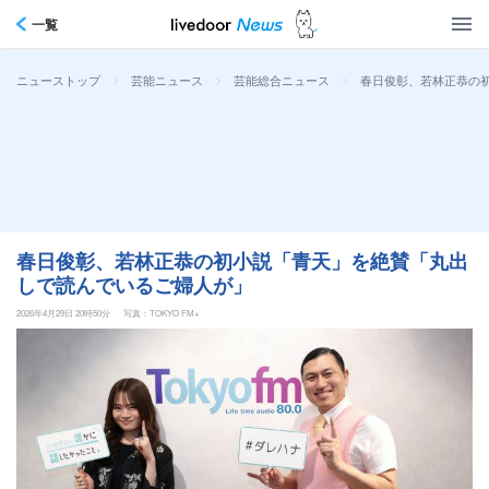
一覧
>
>
>
春日俊彰、若林正恭の
ニューストップ
芸能ニュース
芸能総合ニュース
春日俊彰、若林正恭の初小説「青天」を絶賛「丸出
しで読んでいるご婦人が」
2026年4月29日 20時50分
写真：TOKYO FM+