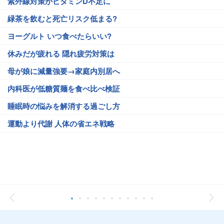
紫外線対策がビタミンD不足に
緑茶を飲むと死亡リスク低まる?
ヨーグルト いつ食べたらいい?
休みだが疲れる 隠れ疲労対策は
母が娘に減量強要→家庭内別居へ
内科医が低糖質麺を食べ比べ検証
睡眠時の悩みを解消する過ごし方
運動より代謝 人体の省エネ戦略