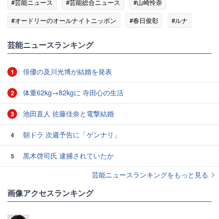
#芸能ニュース
#芸能総合ニュース
#山崎怜奈
#オードリーのオールナイトニッポン
#春日俊彰
#ルナ
#若林正恭
芸能ニュースランキング
俳優の及川光博が結婚を発表
1
体重62kg→82kgに 寺田心の生活
2
池田直人 佐藤佳奈と電撃結婚
3
朝ドラ 次週予告に「ゲンナリ」
4
黒木啓司氏 逮捕されていたか
5
芸能ニュースランキングをもっと見る
画像アクセスランキング