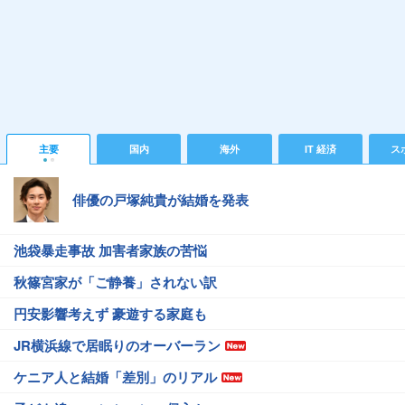
主要
国内
海外
IT 経済
ス
俳優の戸塚純貴が結婚を発表
池袋暴走事故 加害者家族の苦悩
秋篠宮家が「ご静養」されない訳
円安影響考えず 豪遊する家庭も
JR横浜線で居眠りのオーバーラン
ケニア人と結婚「差別」のリアル