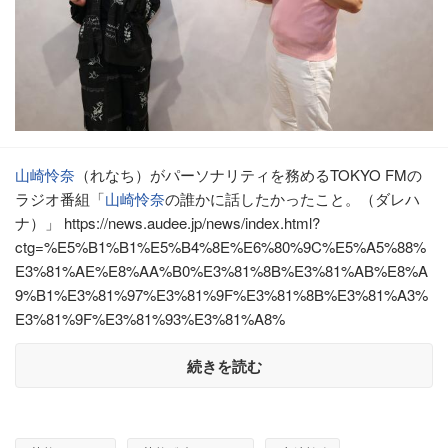
山崎怜奈
（れなち）がパーソナリティを務めるTOKYO FMの
ラジオ番組「
山崎怜奈
の誰かに話したかったこと。（ダレハ
ナ）」 https://news.audee.jp/news/index.html?
ctg=%E5%B1%B1%E5%B4%8E%E6%80%9C%E5%A5%88%
E3%81%AE%E8%AA%B0%E3%81%8B%E3%81%AB%E8%A
9%B1%E3%81%97%E3%81%9F%E3%81%8B%E3%81%A3%
E3%81%9F%E3%81%93%E3%81%A8%
続きを読む