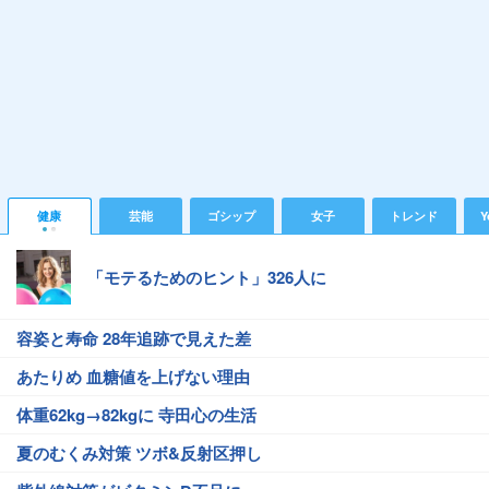
健康
芸能
ゴシップ
女子
トレンド
Y
「モテるためのヒント」326人に
容姿と寿命 28年追跡で見えた差
あたりめ 血糖値を上げない理由
体重62kg→82kgに 寺田心の生活
夏のむくみ対策 ツボ&反射区押し