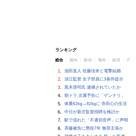
ランキング
総合
国内
政治
海外
経済
IT
1.
池田直人 佐藤佳奈と電撃結婚
2.
須江監督 女子部員に3条件提示
3.
黒木啓司氏 逮捕されていたか
4.
朝ドラ 次週予告に「ゲンナリ」
5.
体重62kg→82kgに 寺田心の生活
6.
中日が新庄監督招聘を検討か
7.
駅で流れた「不適切音声」に声明
8.
斉藤被告に懲役7年 無罪主張か