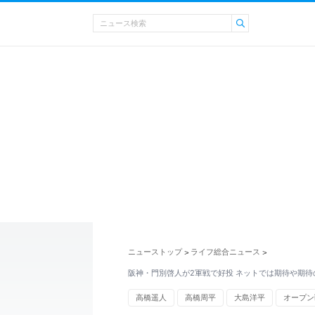
ニューストップ
ライフ総合ニュース
>
>
阪神・門別啓人が2軍戦で好投 ネットでは期待や期待
高橋遥人
高橋周平
大島洋平
オープン