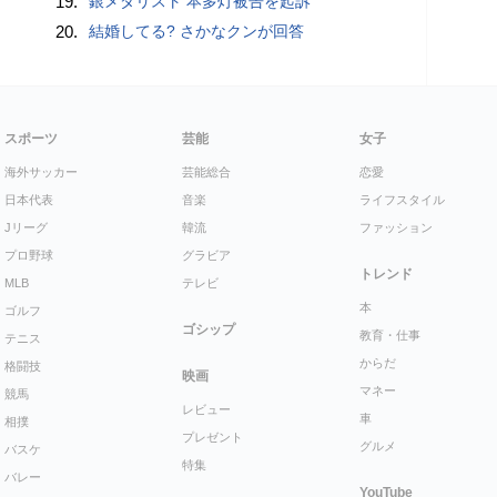
19.
銀メダリスト 本多灯被告を起訴
20.
結婚してる? さかなクンが回答
スポーツ
芸能
女子
海外サッカー
芸能総合
恋愛
日本代表
音楽
ライフスタイル
Jリーグ
韓流
ファッション
プロ野球
グラビア
トレンド
MLB
テレビ
本
ゴルフ
ゴシップ
教育・仕事
テニス
からだ
格闘技
映画
マネー
競馬
レビュー
車
相撲
プレゼント
グルメ
バスケ
特集
バレー
YouTube