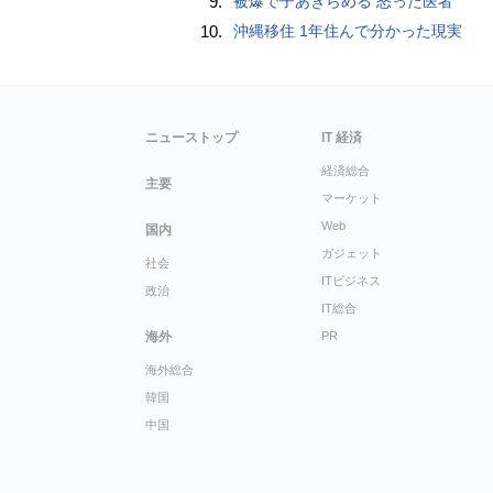
9.
被爆で子あきらめる 怒った医者
10.
沖縄移住 1年住んで分かった現実
ニューストップ
IT 経済
経済総合
主要
マーケット
Web
国内
ガジェット
社会
ITビジネス
政治
IT総合
海外
PR
海外総合
韓国
中国