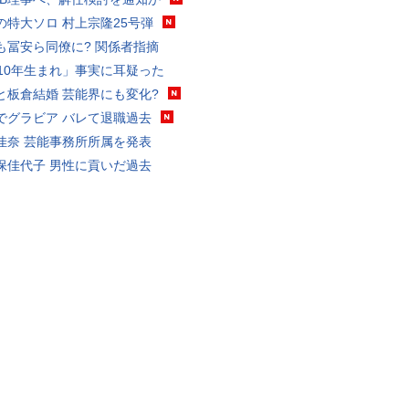
の特大ソロ 村上宗隆25号弾
も冨安ら同僚に? 関係者指摘
010年生まれ」事実に耳疑った
と板倉結婚 芸能界にも変化?
でグラビア バレて退職過去
佳奈 芸能事務所所属を発表
保佳代子 男性に貢いだ過去