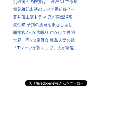
別班司令の櫻井は…VIVANTで考察
相葉雅紀出演のラジオ番組終了へ
蒼井優主演ドラマ 充が突然帰宅
先住猫 子猫の挑発を爪なし返し
面接官2人が居眠り 声かけで再開
世界一周で3度再会 離島夫妻の縁
「Tシャツが乾くまで」夫が帰還