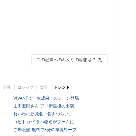
この記事へのみんなの感想は？
芸能
ゴシップ
女子
トレンド
VIVANTで「生成AI」のシーン登場
山田五郎さん アド街最後の出演
れいわの新党名「覚えづらい」
コビトカバ 食べ物名がブームに
赤岩渡船 無料で5分の県境ワープ