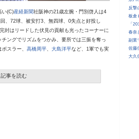
反撃
(C)
産経新聞
社阪神の21歳左腕・門別啓人は4
板倉
回、72球、被安打3、無四球、0失点と好投し
「2
打完封はリードした伏見の貢献も光ったコーナーに
春奈
ッチングでリズムをつかみ、要所では三振を奪っ
副業
佐藤
はボスラー、
高橋周平
、
大島洋平
など、1軍でも実
大久
記事を読む