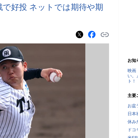
戦で好投 ネットでは期待や期
お知
映画
い。
ト！
主要
お盆
日本
休み
ドコ
米F