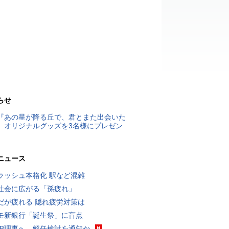
らせ
『あの星が降る丘で、君とまた出会いた
』オリジナルグッズを3名様にプレゼン
ニュース
ラッシュ本格化 駅など混雑
社会に広がる「孫疲れ」
だが疲れる 隠れ疲労対策は
モ新銀行「誕生祭」に盲点
RB理事へ、解任検討を通知か