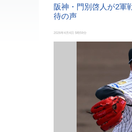
阪神・門別啓人が2軍
待の声
2026年4月4日 5時59分