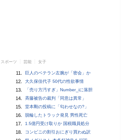
スポーツ
芸能
女子
11.
巨人のベテラン左腕が「密会」か
12.
大久保佳代子 50代の性欲事情
13.
「売り方汚すぎ」Number_iに落胆
14.
斉藤被告の裁判「同意は異常」
15.
堂本剛の投稿に「匂わせなの?」
16.
脱輪したトラック発見 男性死亡
17.
1.5億円受け取りか 国税職員処分
18.
コンビニの割引おにぎり買わぬ訳