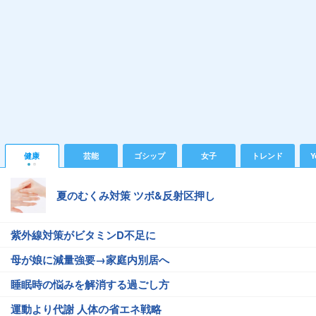
健康
芸能
ゴシップ
女子
トレンド
Y
夏のむくみ対策 ツボ&反射区押し
紫外線対策がビタミンD不足に
母が娘に減量強要→家庭内別居へ
睡眠時の悩みを解消する過ごし方
運動より代謝 人体の省エネ戦略