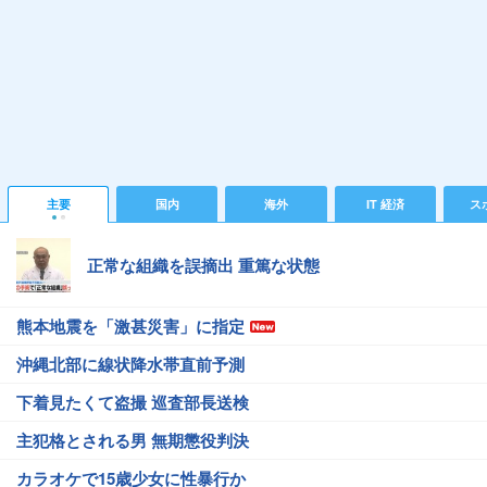
主要
国内
海外
IT 経済
ス
正常な組織を誤摘出 重篤な状態
熊本地震を「激甚災害」に指定
沖縄北部に線状降水帯直前予測
下着見たくて盗撮 巡査部長送検
主犯格とされる男 無期懲役判決
カラオケで15歳少女に性暴行か