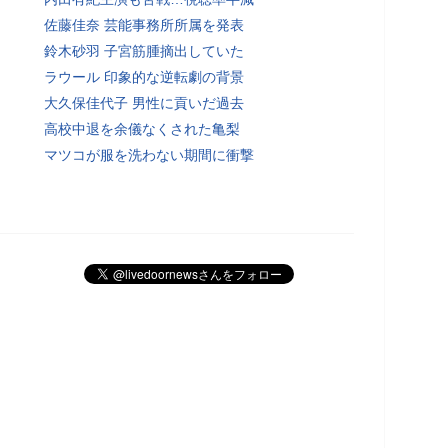
佐藤佳奈 芸能事務所所属を発表
鈴木砂羽 子宮筋腫摘出していた
ラウール 印象的な逆転劇の背景
大久保佳代子 男性に貢いだ過去
高校中退を余儀なくされた亀梨
マツコが服を洗わない期間に衝撃