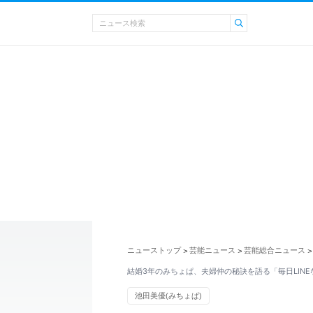
ニューストップ
芸能ニュース
芸能総合ニュース
>
>
>
結婚3年のみちょぱ、夫婦仲の秘訣を語る「毎日LINE
池田美優(みちょぱ)