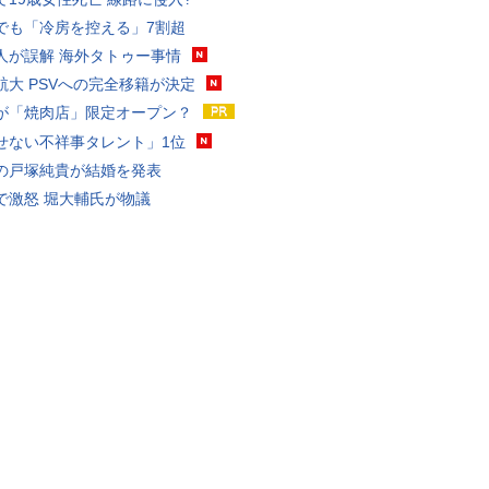
でも「冷房を控える」7割超
人が誤解 海外タトゥー事情
航大 PSVへの完全移籍が決定
が「焼肉店」限定オープン？
せない不祥事タレント」1位
の戸塚純貴が結婚を発表
で激怒 堀大輔氏が物議