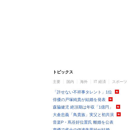
トピックス
主要
国内
海外
IT 経済
スポーツ
「許せない不祥事タレント」1位
俳優の戸塚純貴が結婚を発表
森脇健児 絶頂期は年収「1億円」
大倉忠義「鳥貴族」実父と初共演
音楽P・蔦谷好位置氏 離婚を公表
声優で雀士の伊達朱里紗が結婚