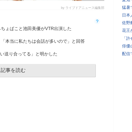
猛暑
by ライブドアニュース編集部
日本
佐野
に、みちょぱこと池田美優がVTR出演した
花王
「許
と「本当に私たちは会話が多いので」と回答
俳優
ぐらい送り合ってる」と明かした
配信
記事を読む