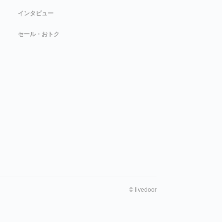
インタビュー
セール・おトク
©
livedoor