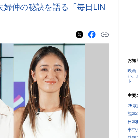
夫婦仲の秘訣を語る「毎日LIN
お知
映画
い。
ト！
主要
25
熊本
日本
車中
愛知