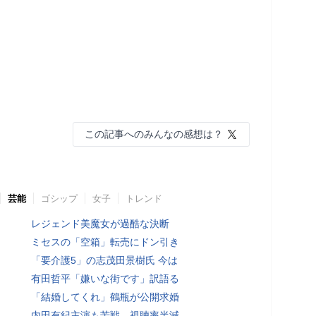
この記事へのみんなの感想は？
芸能
ゴシップ
女子
トレンド
レジェンド美魔女が過酷な決断
ミセスの「空箱」転売にドン引き
「要介護5」の志茂田景樹氏 今は
有田哲平「嫌いな街です」訳語る
「結婚してくれ」鶴瓶が公開求婚
内田有紀主演も苦戦…視聴率半減