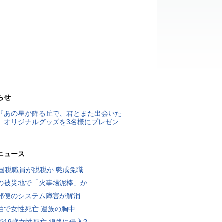
らせ
『あの星が降る丘で、君とまた出会いた
』オリジナルグッズを3名様にプレゼン
ニュース
歳国税職員が脱税か 懲戒免職
の被災地で「火事場泥棒」か
郵便のシステム障害が解消
泊で女性死亡 遺族の胸中
で19歳女性死亡 線路に侵入?