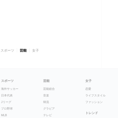
スポーツ
芸能
女子
スポーツ
芸能
女子
海外サッカー
芸能総合
恋愛
日本代表
音楽
ライフスタイル
Jリーグ
韓流
ファッション
プロ野球
グラビア
トレンド
MLB
テレビ