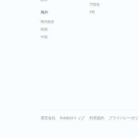
IT総合
海外
PR
海外総合
韓国
中国
運営会社
livedoorトップ
利用規約
プライバシーポ