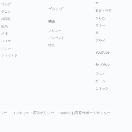
本
ゴルフ
ゴシップ
教育・仕事
テニス
からだ
格闘技
映画
マネー
競馬
レビュー
車
相撲
プレゼント
グルメ
バスケ
特集
バレー
YouTube
フィギュア
サブカル
アニメ
ゲーム
コミック
リシー
コンテンツ・広告ポリシー
livedoorお客様サポートセンター