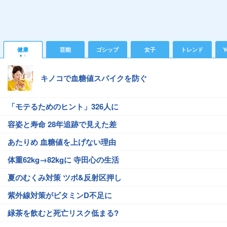
健康
芸能
ゴシップ
女子
トレンド
Y
キノコで血糖値スパイクを防ぐ
「モテるためのヒント」326人に
容姿と寿命 28年追跡で見えた差
あたりめ 血糖値を上げない理由
体重62kg→82kgに 寺田心の生活
夏のむくみ対策 ツボ&反射区押し
紫外線対策がビタミンD不足に
緑茶を飲むと死亡リスク低まる?