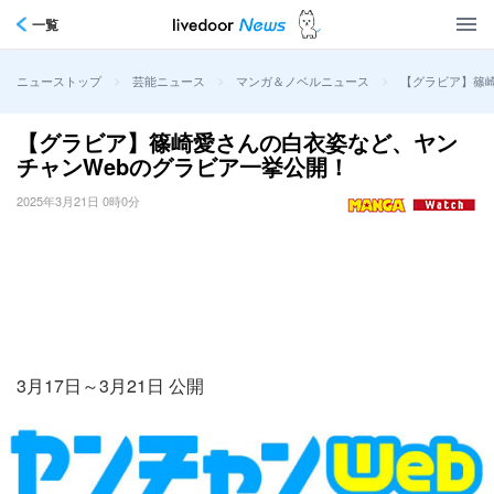
一覧
>
>
>
【グラビア】篠
ニューストップ
芸能ニュース
マンガ＆ノベルニュース
【グラビア】篠崎愛さんの白衣姿など、ヤン
チャンWebのグラビア一挙公開！
2025年3月21日 0時0分
3月17日～3月21日 公開