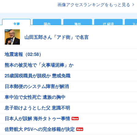
画像アクセスランキングをもっと見る
主要
国内
海外
IT 経済
ス
山田五郎さん「アド街」で名言
地震速報（02:58）
熊本の被災地で「火事場泥棒」か
25歳国税職員が脱税か 懲戒免職
日本郵便のシステム障害が解消
車中泊で女性死亡 遺族の胸中
息子助けようとした父 意識不明
日本人が誤解 海外タトゥー事情
佐野航大 PSVへの完全移籍が決定