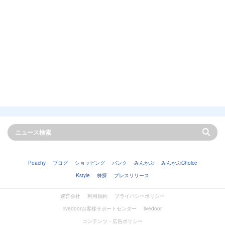
Peachy
ブログ
ショッピング
バンク
みんかぶ
みんかぶChoice
Kstyle
株探
プレスリリース
運営会社
利用規約
プライバシーポリシー
livedoorお客様サポートセンター
livedoor
コンテンツ・広告ポリシー