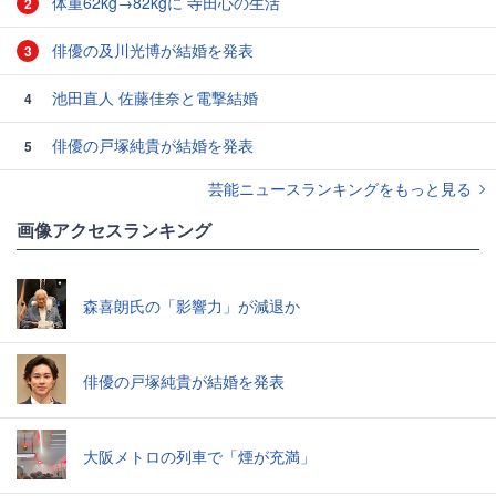
体重62kg→82kgに 寺田心の生活
2
俳優の及川光博が結婚を発表
3
池田直人 佐藤佳奈と電撃結婚
4
俳優の戸塚純貴が結婚を発表
5
芸能ニュースランキングをもっと見る
画像アクセスランキング
森喜朗氏の「影響力」が減退か
俳優の戸塚純貴が結婚を発表
大阪メトロの列車で「煙が充満」