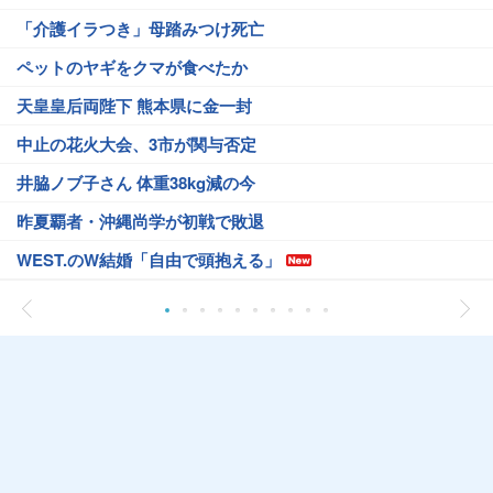
「介護イラつき」母踏みつけ死亡
ペットのヤギをクマが食べたか
天皇皇后両陛下 熊本県に金一封
中止の花火大会、3市が関与否定
井脇ノブ子さん 体重38kg減の今
昨夏覇者・沖縄尚学が初戦で敗退
WEST.のW結婚「自由で頭抱える」