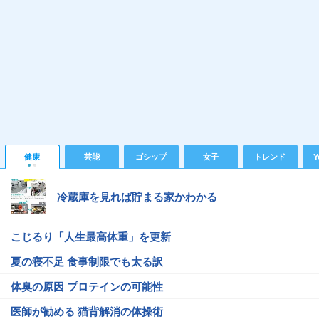
健康
芸能
ゴシップ
女子
トレンド
Y
冷蔵庫を見れば貯まる家かわかる
こじるり「人生最高体重」を更新
夏の寝不足 食事制限でも太る訳
体臭の原因 プロテインの可能性
医師が勧める 猫背解消の体操術