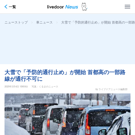
一覧
>
>
大雪で「予防的通行止め」が開始 首都高の一部
ニューストップ
車ニュース
大雪で「予防的通行止め」が開始 首都高の一部路
線が通行不可に
2025年3月4日 15時9分
写真：くるまのニュース
by ライブドアニュース編集部