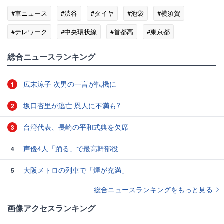
#車ニュース
#渋谷
#タイヤ
#池袋
#横須賀
#テレワーク
#中央環状線
#首都高
#東京都
総合ニュースランキング
広末涼子 次男の一言が転機に
1
坂口杏里が逃亡 恩人に不満も?
2
台湾代表、長崎の平和式典を欠席
3
声優4人「踊る」で最高幹部役
4
大阪メトロの列車で「煙が充満」
5
総合ニュースランキングをもっと見る
画像アクセスランキング