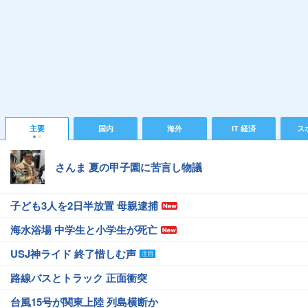
主要
国内
海外
IT 経済
ス
さんま 夏の甲子園に苦言し物議
子ども3人を2日半放置 母親逮捕
海水浴場 中学生と小学生が死亡
USJ神ライド 終了惜しむ声
路線バスとトラック 正面衝突
台風15号が関東上陸 列島横断か