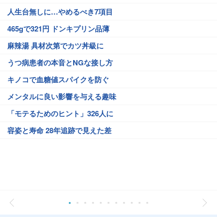
人生台無しに…やめるべき7項目
465gで321円 ドンキプリン品薄
麻辣湯 具材次第でカツ丼級に
うつ病患者の本音とNGな接し方
キノコで血糖値スパイクを防ぐ
メンタルに良い影響を与える趣味
「モテるためのヒント」326人に
容姿と寿命 28年追跡で見えた差