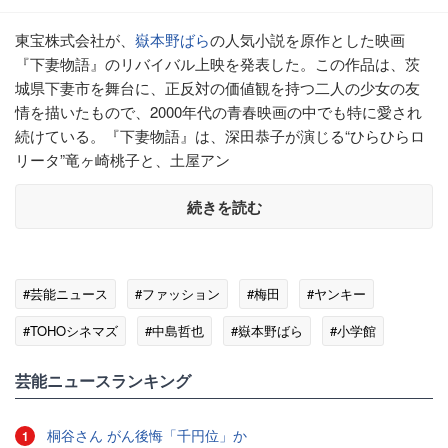
東宝株式会社が、
嶽本野ばら
の人気小説を原作とした映画
『下妻物語』のリバイバル上映を発表した。この作品は、茨
城県下妻市を舞台に、正反対の価値観を持つ二人の少女の友
情を描いたもので、2000年代の青春映画の中でも特に愛され
続けている。『下妻物語』は、深田恭子が演じる“ひらひらロ
リータ”竜ヶ崎桃子と、土屋アン
続きを読む
#芸能ニュース
#ファッション
#梅田
#ヤンキー
#TOHOシネマズ
#中島哲也
#嶽本野ばら
#小学館
芸能ニュースランキング
桐谷さん がん後悔「千円位」か
1