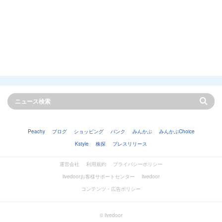
Peachy
ブログ
ショッピング
バンク
みんかぶ
みんかぶChoice
Kstyle
株探
プレスリリース
運営会社
利用規約
プライバシーポリシー
livedoorお客様サポートセンター
livedoor
コンテンツ・広告ポリシー
© livedoor