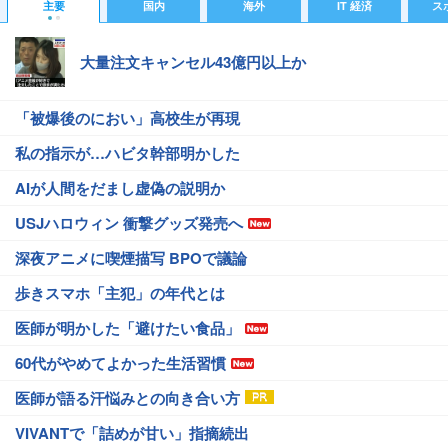
主要
国内
海外
IT 経済
ス
大量注文キャンセル43億円以上か
「被爆後のにおい」高校生が再現
私の指示が…ハビタ幹部明かした
AIが人間をだまし虚偽の説明か
USJハロウィン 衝撃グッズ発売へ
深夜アニメに喫煙描写 BPOで議論
歩きスマホ「主犯」の年代とは
医師が明かした「避けたい食品」
60代がやめてよかった生活習慣
医師が語る汗悩みとの向き合い方
VIVANTで「詰めが甘い」指摘続出