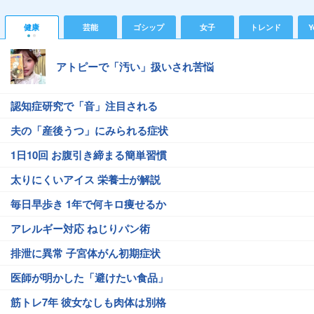
健康
芸能
ゴシップ
女子
トレンド
Y
アトピーで「汚い」扱いされ苦悩
認知症研究で「音」注目される
夫の「産後うつ」にみられる症状
1日10回 お腹引き締まる簡単習慣
太りにくいアイス 栄養士が解説
毎日早歩き 1年で何キロ痩せるか
アレルギー対応 ねじりパン術
排泄に異常 子宮体がん初期症状
医師が明かした「避けたい食品」
筋トレ7年 彼女なしも肉体は別格