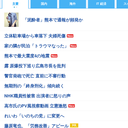
主要
国内
海外
IT 経済
ス
「泥酔者」熊本で通報が頻発か
立体駐車場から車落下 夫婦死傷
家の隣が民泊「トラウマなった」
熊本で最大震度4の地震
露 原爆投下巡り広島市長を批判
警官発砲で死亡 直前に不審行動
無期刑の「終身刑化」傾向続く
NHK職員性被害 出演者に怒りの声
高市氏のPV風視察動画 立憲激怒
れいわ「いのちの党」に変更へ
藤原竜也、「労務改善」アピール