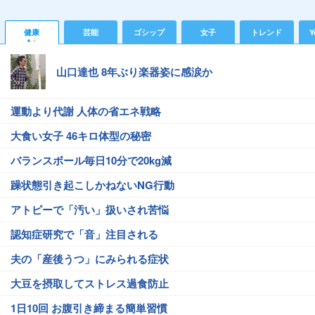
健康
芸能
ゴシップ
女子
トレンド
Y
山口達也 8年ぶり楽器姿に感涙か
運動より代謝 人体の省エネ戦略
大食い女子 46キロ体型の秘密
バランスボール毎日10分で20kg減
躁状態引き起こしかねないNG行動
アトピーで「汚い」扱いされ苦悩
認知症研究で「音」注目される
夫の「産後うつ」にみられる症状
大豆を摂取してストレス過食防止
1日10回 お腹引き締まる簡単習慣