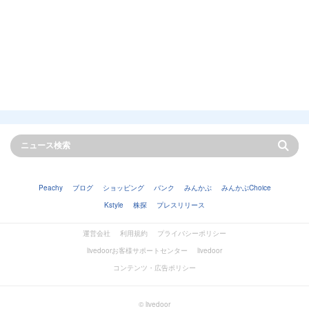
Peachy
ブログ
ショッピング
バンク
みんかぶ
みんかぶChoice
Kstyle
株探
プレスリリース
運営会社
利用規約
プライバシーポリシー
livedoorお客様サポートセンター
livedoor
コンテンツ・広告ポリシー
© livedoor