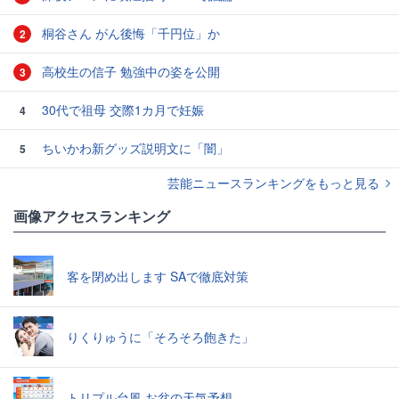
桐谷さん がん後悔「千円位」か
2
高校生の信子 勉強中の姿を公開
3
30代で祖母 交際1カ月で妊娠
4
ちいかわ新グッズ説明文に「闇」
5
芸能ニュースランキングをもっと見る
画像アクセスランキング
客を閉め出します SAで徹底対策
りくりゅうに「そろそろ飽きた」
トリプル台風 お盆の天気予想