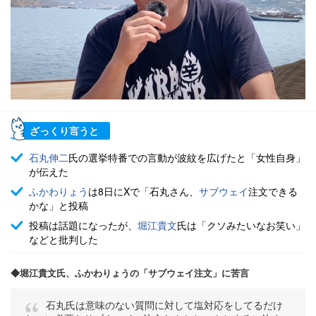
ざっくり言うと
石丸伸二
氏の選挙特番での言動が波紋を広げたと「女性自身」
が伝えた
ふかわりょう
は8日にXで「石丸さん、
サブウェイ
注文できる
かな」と投稿
投稿は話題になったが、
堀江貴文
氏は「クソみたいなお笑い」
などと批判した
◆堀江貴文氏、ふかわりょうの「サブウェイ注文」に苦言
石丸氏は意味のない質問に対して塩対応をしてるだけ