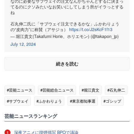
なのに必要なサブウェイの注文なんかちゃんとするに決まっ
てるのにクソみたいなお笑いにしてしまう所がイラっとする
ね
石丸伸二氏に「サブウェイ注文できるかな」ふかわりょう
の“皮肉力”に称賛（アサジョ）
https://t.co/J2sKcF1f13
— 堀江貴文(Takafumi Horie、ホリエモン) (@takapon_jp)
July 12, 2024
続きを読む
#芸能ニュース
#芸能総合ニュース
#堀江貴文
#石丸伸二
#サブウェイ
#ふかわりょう
#東京都知事選
#ゴシップ
芸能ニュースランキング
深夜アニメに喫煙描写 BPOで議論
1