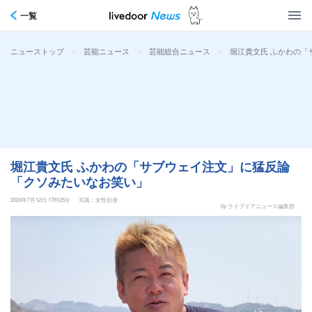
一覧
>
>
>
堀江貴文氏 ふかわの
ニューストップ
芸能ニュース
芸能総合ニュース
堀江貴文氏 ふかわの「サブウェイ注文」に猛反論
「クソみたいなお笑い」
2024年7月12日 17時25分
写真：女性自身
by ライブドアニュース編集部