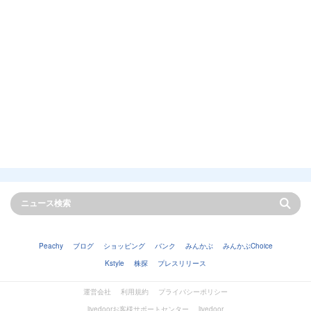
Peachy
ブログ
ショッピング
バンク
みんかぶ
みんかぶChoice
Kstyle
株探
プレスリリース
運営会社
利用規約
プライバシーポリシー
livedoorお客様サポートセンター
livedoor