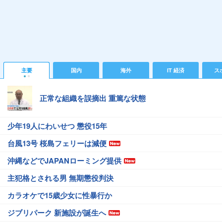
主要
国内
海外
IT 経済
ス
正常な組織を誤摘出 重篤な状態
少年19人にわいせつ 懲役15年
台風13号 桜島フェリーは減便
沖縄などでJAPANローミング提供
主犯格とされる男 無期懲役判決
カラオケで15歳少女に性暴行か
ジブリパーク 新施設が誕生へ