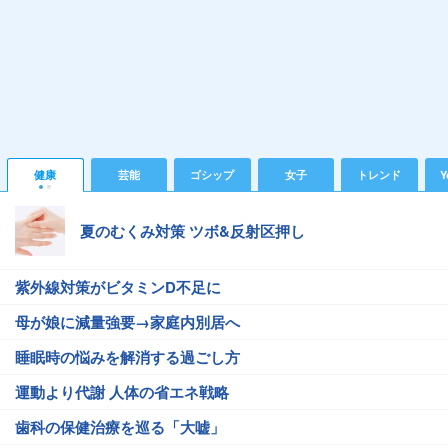
健康
芸能
ゴシップ
女子
トレンド
Y
夏のむくみ対策 ツボ&反射区押し
紫外線対策がビタミンD不足に
母が娘に減量強要→家庭内別居へ
睡眠時の悩みを解消する過ごし方
運動より代謝 人体の省エネ戦略
歯科の保健治療を巡る「大嘘」