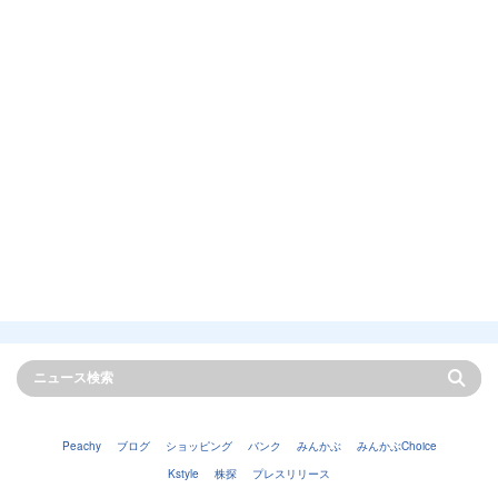
Peachy
ブログ
ショッピング
バンク
みんかぶ
みんかぶChoice
Kstyle
株探
プレスリリース