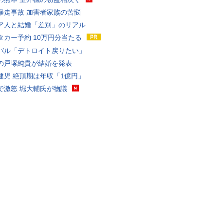
暴走事故 加害者家族の苦悩
ア人と結婚「差別」のリアル
タカー予約 10万円分当たる
バル「デトロイト戻りたい」
の戸塚純貴が結婚を発表
健児 絶頂期は年収「1億円」
で激怒 堀大輔氏が物議