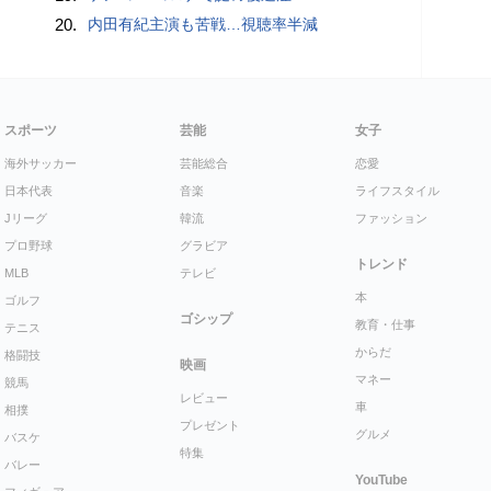
20.
内田有紀主演も苦戦…視聴率半減
スポーツ
芸能
女子
海外サッカー
芸能総合
恋愛
日本代表
音楽
ライフスタイル
Jリーグ
韓流
ファッション
プロ野球
グラビア
トレンド
MLB
テレビ
本
ゴルフ
ゴシップ
教育・仕事
テニス
からだ
格闘技
映画
マネー
競馬
レビュー
車
相撲
プレゼント
グルメ
バスケ
特集
バレー
YouTube