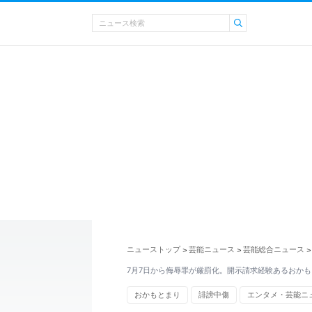
ニューストップ
芸能ニュース
芸能総合ニュース
>
>
>
7月7日から侮辱罪が厳罰化。開示請求経験あるおか
おかもとまり
誹謗中傷
エンタメ・芸能ニ