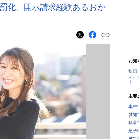
厳罰化。開示請求経験あるおか
お知
映画
い。
ト！
主要
車中
愛知
猛暑
息子
被災