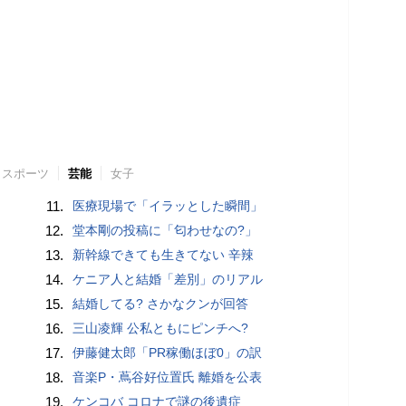
スポーツ
芸能
女子
11.
医療現場で「イラッとした瞬間」
12.
堂本剛の投稿に「匂わせなの?」
13.
新幹線できても生きてない 辛辣
14.
ケニア人と結婚「差別」のリアル
15.
結婚してる? さかなクンが回答
16.
三山凌輝 公私ともにピンチへ?
17.
伊藤健太郎「PR稼働ほぼ0」の訳
18.
音楽P・蔦谷好位置氏 離婚を公表
19.
ケンコバ コロナで謎の後遺症