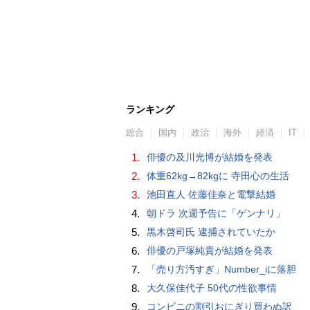
ランキング
総合
国内
政治
海外
経済
IT
1.
俳優の及川光博が結婚を発表
2.
体重62kg→82kgに 寺田心の生活
3.
池田直人 佐藤佳奈と電撃結婚
4.
朝ドラ 次週予告に「ゲンナリ」
5.
黒木啓司氏 逮捕されていたか
6.
俳優の戸塚純貴が結婚を発表
7.
「売り方汚すぎ」Number_iに落胆
8.
大久保佳代子 50代の性欲事情
9.
コンビニの割引おにぎり買わぬ訳