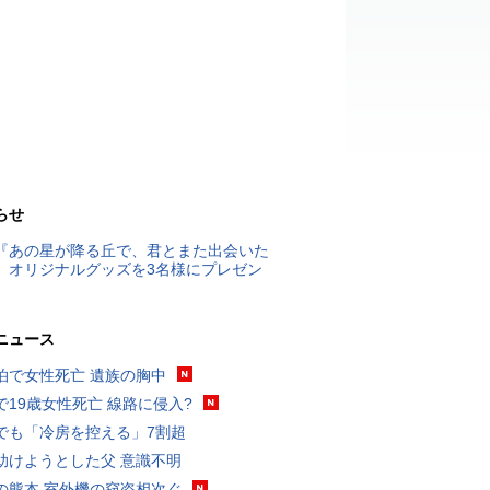
らせ
『あの星が降る丘で、君とまた出会いた
』オリジナルグッズを3名様にプレゼン
ニュース
泊で女性死亡 遺族の胸中
で19歳女性死亡 線路に侵入?
でも「冷房を控える」7割超
助けようとした父 意識不明
の熊本 室外機の窃盗相次ぐ