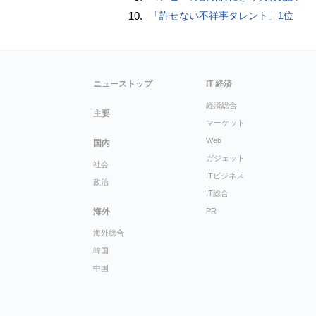
10.
「許せない不祥事タレント」1位
ニューストップ
IT 経済
経済総合
主要
マーケット
Web
国内
ガジェット
社会
ITビジネス
政治
IT総合
海外
PR
海外総合
韓国
中国