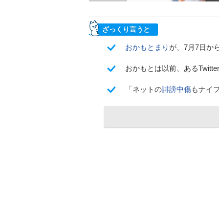
ざっくり言うと
おかもとまり
が、7月7日か
おかもとは以前、あるTwit
「ネットの
誹謗中傷
もナイ