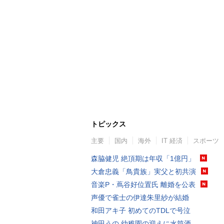
トピックス
主要
国内
海外
IT 経済
スポーツ
森脇健児 絶頂期は年収「1億円」
大倉忠義「鳥貴族」実父と初共演
音楽P・蔦谷好位置氏 離婚を公表
声優で雀士の伊達朱里紗が結婚
和田アキ子 初めてのTDLで号泣
神田うの 幼稚園の迎えに水筒酒