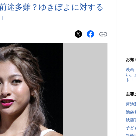
前途多難？ゆきぽよに対する
」
お知
映画
い。
ト！
主要
蓮池
池袋
秋篠
子ど
新幹