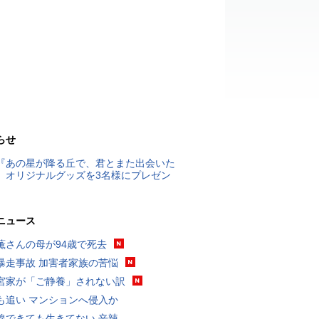
らせ
『あの星が降る丘で、君とまた出会いた
』オリジナルグッズを3名様にプレゼン
ニュース
薫さんの母が94歳で死去
暴走事故 加害者家族の苦悩
宮家が「ご静養」されない訳
も追い マンションへ侵入か
線できても生きてない 辛辣