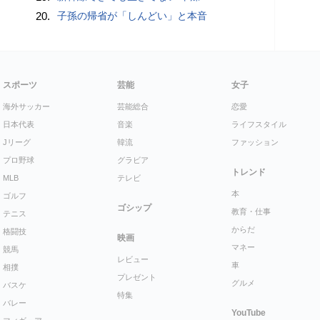
20.
子孫の帰省が「しんどい」と本音
スポーツ
芸能
女子
海外サッカー
芸能総合
恋愛
日本代表
音楽
ライフスタイル
Jリーグ
韓流
ファッション
プロ野球
グラビア
トレンド
MLB
テレビ
本
ゴルフ
ゴシップ
教育・仕事
テニス
からだ
格闘技
映画
マネー
競馬
レビュー
車
相撲
プレゼント
グルメ
バスケ
特集
バレー
YouTube