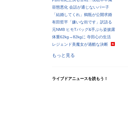
容態悪化 会話が通じないパー子
「結婚してくれ」鶴瓶が公開求婚
有田哲平「嫌いな街です」訳語る
元NMB ヒモTバッグ&手ぶら姿披露
体重62kg→82kgに 寺田心の生活
レジェンド美魔女が過酷な決断
もっと見る
ライブドアニュースを読もう！