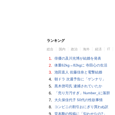
ランキング
総合
国内
政治
海外
経済
IT
1.
俳優の及川光博が結婚を発表
2.
体重62kg→82kgに 寺田心の生活
3.
池田直人 佐藤佳奈と電撃結婚
4.
朝ドラ 次週予告に「ゲンナリ」
5.
黒木啓司氏 逮捕されていたか
6.
「売り方汚すぎ」Number_iに落胆
7.
大久保佳代子 50代の性欲事情
8.
コンビニの割引おにぎり買わぬ訳
9.
堂本剛の投稿に「匂わせなの?」