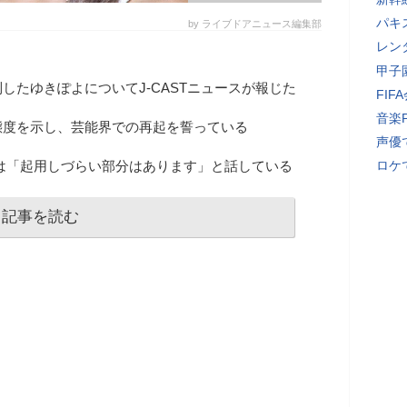
パキ
by ライブドアニュース編集部
レン
甲子
したゆきぽよについてJ-CASTニュースが報じた
FI
音楽
態度を示し、芸能界での再起を誓っている
声優
は「起用しづらい部分はあります」と話している
ロケ
記事を読む