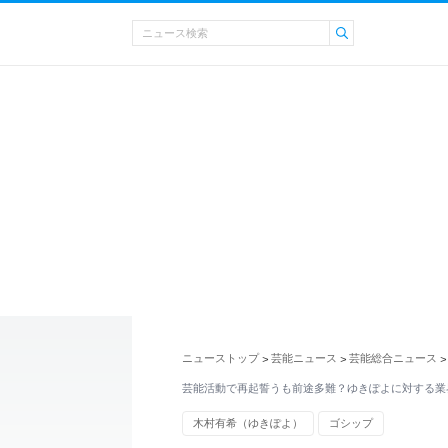
ニューストップ
芸能ニュース
芸能総合ニュース
>
>
>
芸能活動で再起誓うも前途多難？ゆきぽよに対する業
木村有希（ゆきぽよ）
ゴシップ