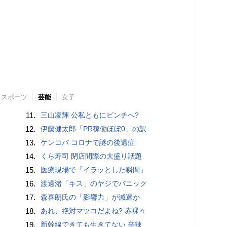
スポーツ
芸能
女子
11.
三山凌輝 公私ともにピンチへ?
12.
伊藤健太郎「PR稼働ほぼ0」の訳
13.
ケンコバ コロナで謎の後遺症
14.
くら寿司 閉店間際の大盛り話題
15.
医療現場で「イラッとした瞬間」
16.
渡邊渚「キス」のヤジでパニック
17.
森喜朗氏の「影響力」が減退か
18.
あれ、絶対マツコだよね? 赤裸々
19.
新幹線できても生きてない 辛辣