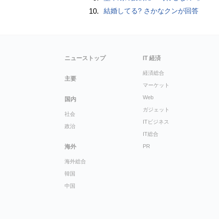
10.
結婚してる? さかなクンが回答
ニューストップ
IT 経済
経済総合
主要
マーケット
Web
国内
ガジェット
社会
ITビジネス
政治
IT総合
海外
PR
海外総合
韓国
中国