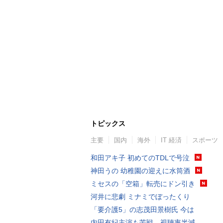
トピックス
主要
国内
海外
IT 経済
スポーツ
和田アキ子 初めてのTDLで号泣
神田うの 幼稚園の迎えに水筒酒
ミセスの「空箱」転売にドン引き
河井に悲劇 ミナミでぼったくり
「要介護5」の志茂田景樹氏 今は
内田有紀主演も苦戦…視聴率半減