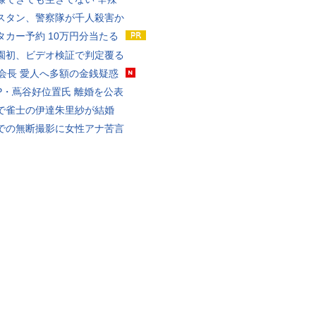
スタン、警察隊が千人殺害か
タカー予約 10万円分当たる
園初、ビデオ検証で判定覆る
FA会長 愛人へ多額の金銭疑惑
P・蔦谷好位置氏 離婚を公表
で雀士の伊達朱里紗が結婚
での無断撮影に女性アナ苦言