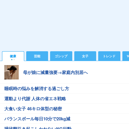
健康
芸能
ゴシップ
女子
トレンド
Y
母が娘に減量強要→家庭内別居へ
睡眠時の悩みを解消する過ごし方
運動より代謝 人体の省エネ戦略
大食い女子 46キロ体型の秘密
バランスボール毎日10分で20kg減
躁状態引き起こしかねないNG行動