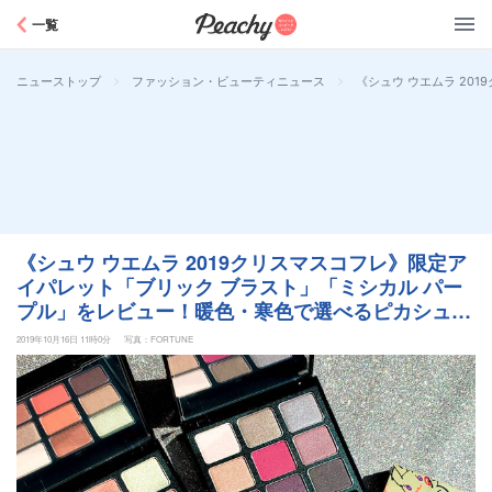
Peachy
一覧
>
>
《シュウ ウエムラ 2
ニューストップ
ファッション・ビューティニュース
《シュウ ウエムラ 2019クリスマスコフレ》限定ア
イパレット「ブリック ブラスト」「ミシカル パー
プル」をレビュー！暖色・寒色で選べるピカシュウ
アイシャドウ♡
2019年10月16日 11時0分
写真：FORTUNE