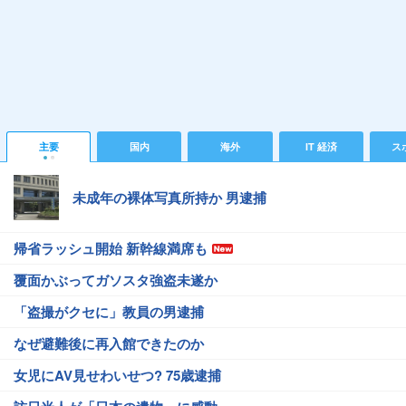
主要
国内
海外
IT 経済
ス
未成年の裸体写真所持か 男逮捕
帰省ラッシュ開始 新幹線満席も
覆面かぶってガソスタ強盗未遂か
「盗撮がクセに」教員の男逮捕
なぜ避難後に再入館できたのか
女児にAV見せわいせつ? 75歳逮捕