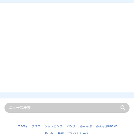
Peachy
ブログ
ショッピング
バンク
みんかぶ
みんかぶChoice
Kstyle
株探
プレスリリース