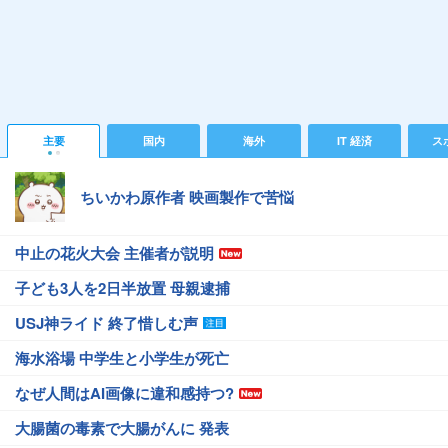
主要
国内
海外
IT 経済
ス
ちいかわ原作者 映画製作で苦悩
中止の花火大会 主催者が説明
子ども3人を2日半放置 母親逮捕
USJ神ライド 終了惜しむ声
海水浴場 中学生と小学生が死亡
なぜ人間はAI画像に違和感持つ?
大腸菌の毒素で大腸がんに 発表