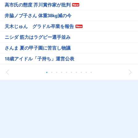
高市氏の態度 芥川賞作家が批判
井脇ノブ子さん 体重38kg減の今
天木じゅん グラドル卒業を報告
ニシダ 筋力はラグビー選手並み
さんま 夏の甲子園に苦言し物議
18歳アイドル「子持ち」運営公表