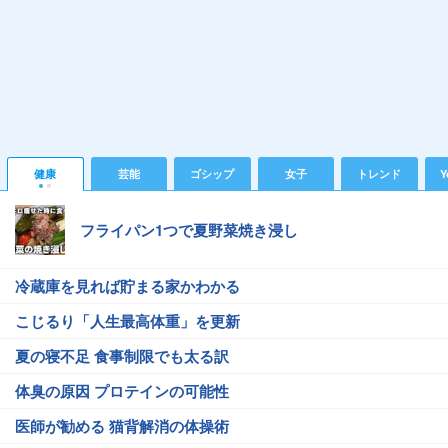
健康
芸能
ゴシップ
女子
トレンド
Y
フライパン1つで夏野菜焼き浸し
冷蔵庫を見れば貯まる家かわかる
こじるり「人生最高体重」を更新
夏の寝不足 食事制限でも太る訳
体臭の原因 プロテインの可能性
医師が勧める 猫背解消の体操術