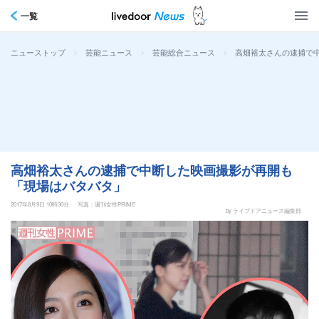
一覧
>
>
>
高畑裕太さんの逮捕で
ニューストップ
芸能ニュース
芸能総合ニュース
高畑裕太さんの逮捕で中断した映画撮影が再開も
「現場はバタバタ」
2017年8月9日 10時30分
写真：週刊女性PRIME
by ライブドアニュース編集部