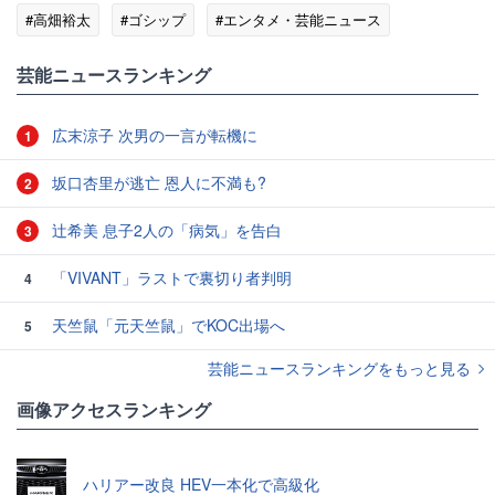
#高畑裕太
#ゴシップ
#エンタメ・芸能ニュース
芸能ニュースランキング
広末涼子 次男の一言が転機に
1
坂口杏里が逃亡 恩人に不満も?
2
辻希美 息子2人の「病気」を告白
3
「VIVANT」ラストで裏切り者判明
4
天竺鼠「元天竺鼠」でKOC出場へ
5
芸能ニュースランキングをもっと見る
画像アクセスランキング
ハリアー改良 HEV一本化で高級化